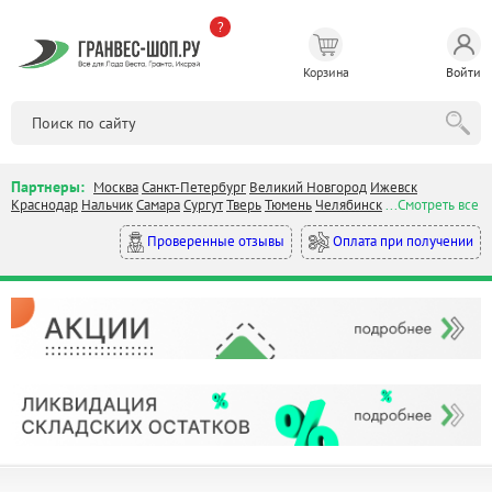
?
Корзина
Войти
Партнеры:
Москва
Санкт-Петербург
Великий Новгород
Ижевск
Краснодар
Нальчик
Самара
Сургут
Тверь
Тюмень
Челябинск
...Смотреть все
Оплата при получении
Проверенные отзывы