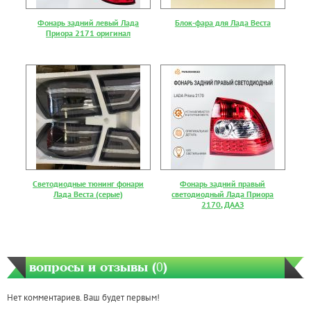
Фонарь задний левый Лада
Блок-фара для Лада Веста
Приора 2171 оригинал
Светодиодные тюнинг фонари
Фонaрь зaдний прaвый
Лада Веста (серые)
светодиодный Лада Приора
2170, ДААЗ
вопросы и отзывы (
0
)
Нет комментариев. Ваш будет первым!