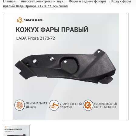
Главная
Автосвет, электрика и звук
Фары и задние фонари
Кожух фары
→
→
→
правый Лада Приора 2170-72, оригинал