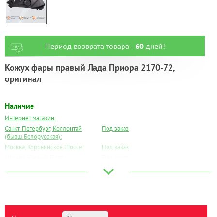
Период возврата товара -
60
дней!
Кожух фары правый Лада Приора 2170-72,
оригинал
Наличие
Интернет магазин:
Санкт-Петербург, Коллонтай
Под заказ
(бывш.Белорусская):
Москва, Коровинское Шоссе:
Под заказ
Москва, Южный Порт:
Под заказ
Великий Новгород:
Под заказ
Краснодар:
Под заказ
Нальчик:
Под заказ
Самара:
Под заказ
Тверь:
Под заказ