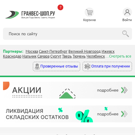
?
Корзина
Войти
Партнеры:
Москва
Санкт-Петербург
Великий Новгород
Ижевск
Краснодар
Нальчик
Самара
Сургут
Тверь
Тюмень
Челябинск
...Смотреть все
Оплата при получении
Проверенные отзывы