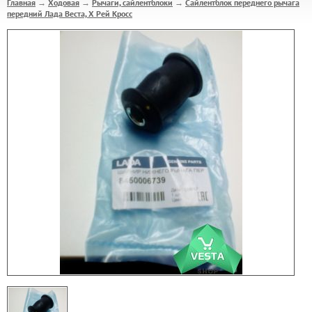
Главная
Ходовая
Рычаги, сайлентблоки
Сайлентблок переднего рычага
→
→
→
передний Лада Веста, Х Рей Кросс