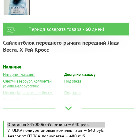
Период возврата товара -
60
дней!
Сайлентблок переднего рычага передний Лада
Веста, Х Рей Кросс
Наличие
Интернет магазин:
Доступно к заказу
Санкт-Петербург, Коллонтай
Под заказ
(бывш.Белорусская):
Москва, Коровинское Шоссе:
Под заказ
Москва, Южный Порт:
Под заказ
Великий Новгород:
Под заказ
Краснодар:
Под заказ
Нальчик:
Под заказ
Самара:
Под заказ
Тверь:
Под заказ