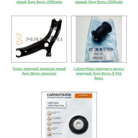
левый Лада Веста, LYNXauto
правый Лада Веста, LYNXauto
Рычаг передней подвески левый
Сайлентблок переднего рычага
Лада Веста, оригинал
передний Лада Веста, Х Рей
Кросс