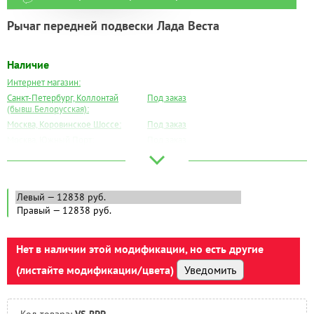
Рычаг передней подвески Лада Веста
Наличие
Интернет магазин:
Санкт-Петербург, Коллонтай
Под заказ
(бывш.Белорусская):
Москва, Коровинское Шоссе:
Под заказ
Москва, Южный Порт:
Под заказ
Великий Новгород:
Под заказ
Краснодар:
Под заказ
Нальчик:
Под заказ
Самара:
Под заказ
Тверь:
Под заказ
Тюмень:
Под заказ
Челябинск:
Нет в наличии этой модификации, но есть другие
Под заказ
(листайте модификации/цвета)
Уведомить
Код товара:
VS-RPP