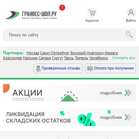
?
Корзина
Войти
Партнеры:
Москва
Санкт-Петербург
Великий Новгород
Ижевск
Краснодар
Нальчик
Самара
Сургут
Тверь
Тюмень
Челябинск
...Смотреть все
Оплата при получении
Проверенные отзывы