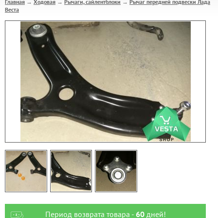
Главная
Ходовая
Рычаги, сайлентблоки
Рычаг передней подвески Лада
→
→
→
Веста
Период возврата товара -
60
дней!