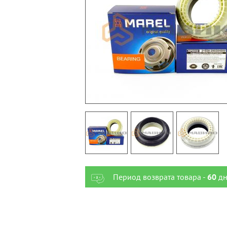
Период возврата товара -
60
дн