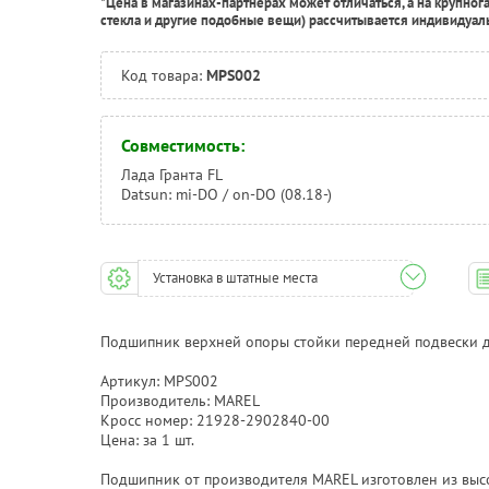
*Цена в магазинах-партнерах может отличаться, а на крупног
стекла и другие подобные вещи) рассчитывается индивидуал
Код товара:
MPS002
Совместимость:
Лада Гранта FL
Datsun: mi-DO / on-DO (08.18-)
Установка в штатные места
Подшипник верхней опоры стойки передней подвески д
Артикул: MPS002
Производитель: MAREL
Кросс номер: 21928-2902840-00
Цена: за 1 шт.
Подшипник от производителя MAREL изготовлен из высо