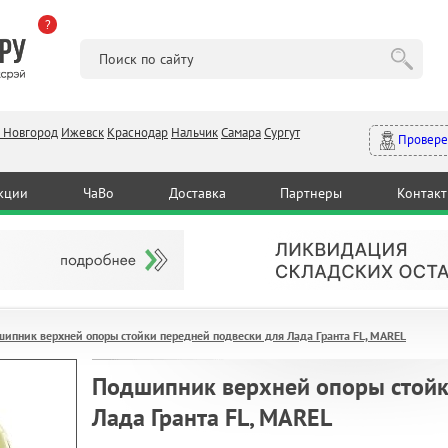
?
 Новгород
Ижевск
Краснодар
Нальчик
Самара
Сургут
Провере
кции
ЧаВо
Доставка
Партнеры
Контак
ипник верхней опоры стойки передней подвески для Лада Гранта FL, MAREL
Подшипник верхней опоры стойк
Лада Гранта FL, MAREL