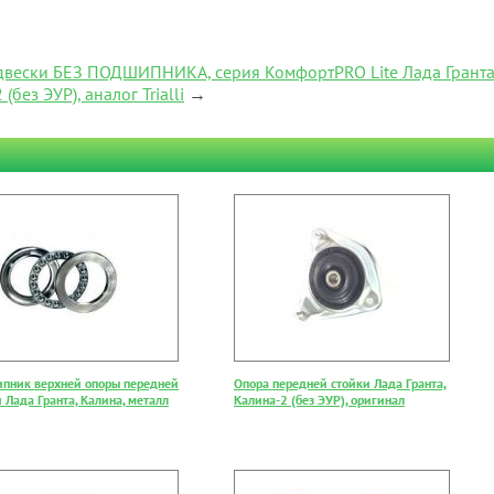
двески БЕЗ ПОДШИПНИКА, серия КомфортPRO Lite Лада Гранта
без ЭУР), аналог Trialli
→
пник верхней опоры передней
Опора передней стойки Лада Гранта,
 Лада Гранта, Калина, металл
Калина-2 (без ЭУР), оригинал