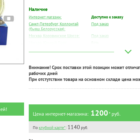
Наличие
Интернет магазин:
Доступно к заказу
Санкт-Петербург, Коллонтай
Под заказ
(бывш.Белорусская):
Москва, Коровинское Шоссе:
Под заказ
Москва, Южный Порт:
Есть
Великий Новгород:
Под заказ
Краснодар:
Под заказ
Нальчик:
Под заказ
Внимание! Срок поставки этой позиции может отличат
Самара:
Под заказ
рабочих дней
Тверь:
Под заказ
При отстутствии товара на основном складе цена мо
Тюмень:
Под заказ
Челябинск:
Под заказ
ей!
1200
Цена интернет-магазина:
* руб.
1140
По
клубной карте*
:
руб.