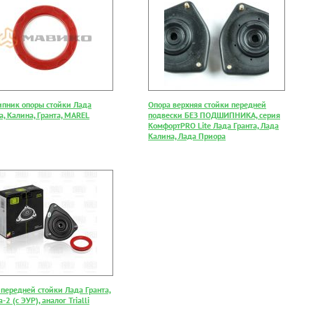
пник опоры стойки Лада
Опора верхняя стойки передней
, Калина, Гранта, MAREL
подвески БЕЗ ПОДШИПНИКА, серия
КомфортPRO Lite Лада Гранта, Лада
Калина, Лада Приора
 передней стойки Лада Гранта,
-2 (с ЭУР), аналог Trialli