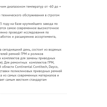
чим диапазоном температур от -60 до +
 технического обслуживания в строгом
3 году на базе крупнейшего завода по
ются самое современное высокоточное
янно проводят исследования по
аботок и расширению ассортимента,
 сегодняшний день, состоит из водяных
телей ремней ГРМ и роликов
х комплектов для замены приводных
я). Для ремонтных комплектов ГРМ,
области Continental Contitech, Dayco,
поставки поликлиновых приводных ремней
а из самых современных материалов и
ает самым жестким стандартам