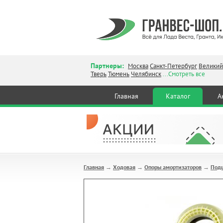
Партнеры:
Москва
Санкт-Петербург
Великий
Тверь
Тюмень
Челябинск
...Смотреть все
Главная
Каталог
А
Главная
Ходовая
Опоры амортизаторов
Подш
→
→
→