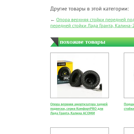
Другие товары в этой категории:
←
Опора верхняя стойки передней по
передней стойки Лада Гранта, Калина-2 (
похожие товары
Опора верхняя амортизатора задней
Подши
подвески, серия КомфортPRO для
стойки
Лада Гранта, Калина АСОМИ