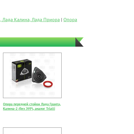
, Лада Калина, Лада Приора
|
Опора
Опора передней стойки Лада Гранта,
Калина-2 (без ЭУР), аналог Trialli