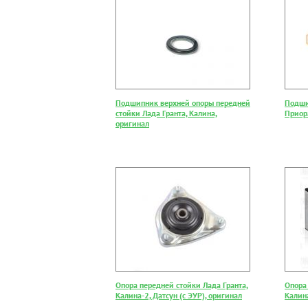
Подшипник верхней опоры передней
Подши
стойки Лада Гранта, Калина,
Приора
оригинал
Опора передней стойки Лада Гранта,
Опора
Калина-2, Датсун (с ЭУР), оригинал
Калина