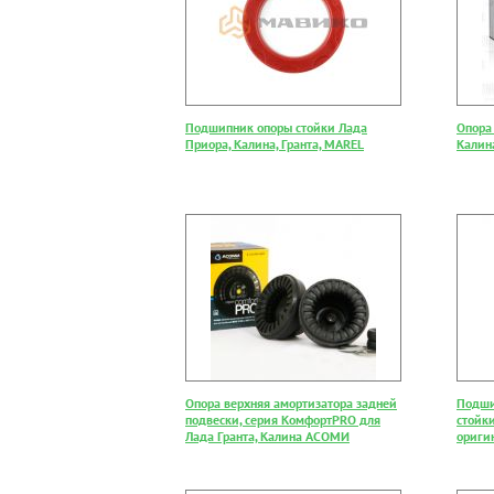
Подшипник опоры стойки Лада
Опора
Приора, Калина, Гранта, MAREL
Калина
Опора верхняя амортизатора задней
Подши
подвески, серия КомфортPRO для
стойки
Лада Гранта, Калина АСОМИ
ориги