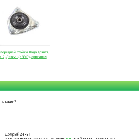
 передней стойки Лада Гранта,
-2, Датсун (с ЭУР), оригинал
сть такие?
Добрый день!