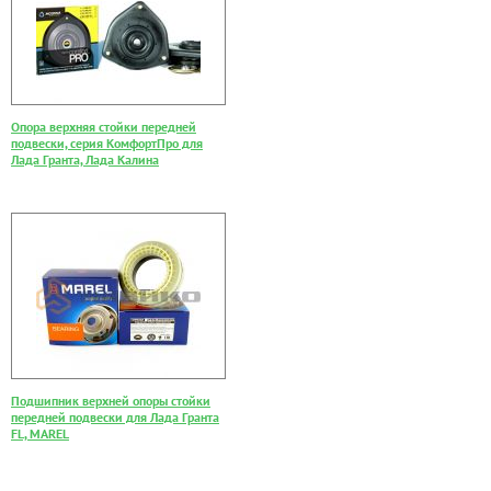
Опора верхняя стойки передней
подвески, серия КомфортПро для
Лада Гранта, Лада Калина
Подшипник верхней опоры стойки
передней подвески для Лада Гранта
FL, MAREL