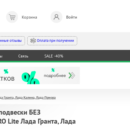
Корзина
Войти
Оплата при получении
нные отзывы
ты
Связь
SALE -40%
 Гранта, Лада Калина, Лада Приора
подвески БЕЗ
Lite Лада Гранта, Лада