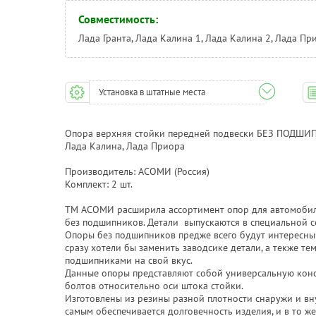
Совместимость:
Лада Гранта, Лада Калина 1, Лада Калина 2, Лада Пр
Установка в штатные места
Опора верхняя стойки передней подвески БЕЗ ПОДШИПН
Лада Калина, Лада Приора
Производитель: АСОМИ (Россия)
Комплект: 2 шт.
ТМ АСОМИ расширила ассортимент опор для автомобил
без подшипников. Детали выпускаются в специальной с
Опоры без подшипников предже всего будут интересны
сразу хотели бы заменить заводсике детали, а текже те
подшипниками на свой вкус.
Данные опоры представляют собой универсальную кон
болтов относительно оси штока стойки.
Изготовлены из резины разной плотности снаружи и вну
самым обеспечивается долговечность изделия, и в то ж