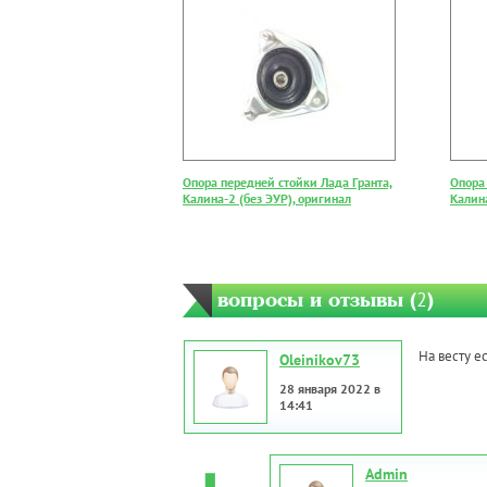
Опора передней стойки Лада Гранта,
Опора
Калина-2 (без ЭУР), оригинал
Калина
вопросы и отзывы (
2
)
На весту е
Oleinikov73
28 января 2022 в
14:41
Admin