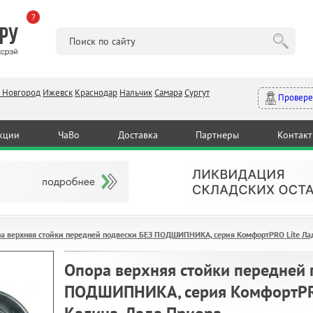
?
 Новгород
Ижевск
Краснодар
Нальчик
Самара
Сургут
Провере
кции
ЧаВо
Доставка
Партнеры
Контак
а верхняя стойки передней подвески БЕЗ ПОДШИПНИКА, серия КомфортPRO Lite Лада
Опора верхняя стойки передней 
ПОДШИПНИКА, серия КомфортPRO 