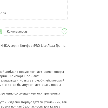
иора
Комплектность
ИКА, серия КомфортPRO Lite Лада Гранта,
ей добавив новую комплектацию - опоры
ерии - Комфорт Про Лайт.
 владельцам новых автомобилей, который
м, кто хотел бы доукомплектовать опоры
струкцию со смещением оси крепежных
три изделия. Корпус детали усиленный, тем
е время полная безопасность для кузова