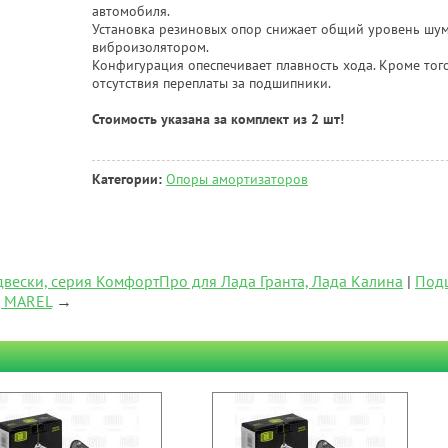
автомобиля.
Установка резиновых опор снижает общий уровень шум
виброизолятором.
Конфигурация опеспечивает плавность хода. Кроме того
отсутствия переплаты за подшипники.
Стоимость указана за комплект из 2 шт!
Категории:
Опоры амортизаторов
вески, серия КомфортПро для Лада Гранта, Лада Калина
|
Под
, MAREL
→