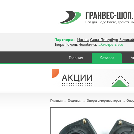
Партнеры:
Москва
Санкт-Петербург
Великий
Тверь
Тюмень
Челябинск
...Смотреть все
Главная
Каталог
А
Главная
Ходовая
Опоры амортизаторов
Опор
→
→
→