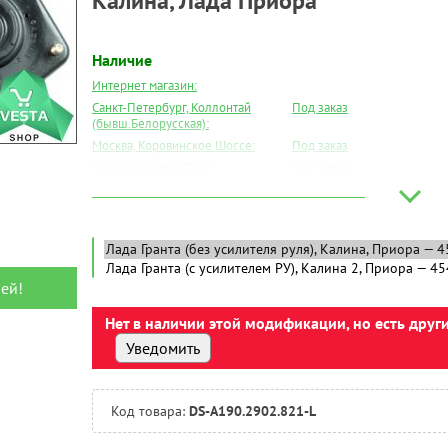
Калина, Лада Приора
Наличие
Интернет магазин:
Санкт-Петербург, Коллонтай
Под заказ
(бывш.Белорусская):
Москва, Коровинское Шоссе:
Под заказ
Москва, Южный Порт:
Под заказ
Великий Новгород:
Под заказ
Краснодар:
Под заказ
Нальчик:
Под заказ
Самара:
Под заказ
Тверь:
Под заказ
ей!
Тюмень:
Под заказ
Челябинск:
Нет в наличии этой модификации, но есть друг
Под заказ
Уведомить
Код товара:
DS-А190.2902.821-L