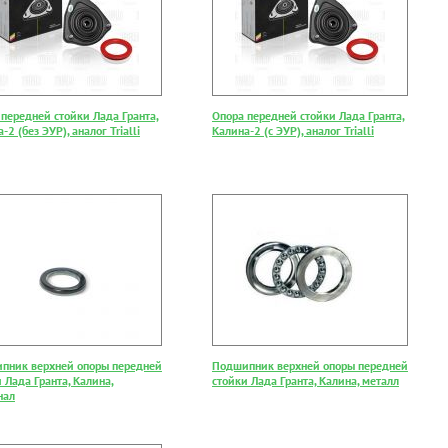
 передней стойки Лада Гранта,
Опора передней стойки Лада Гранта,
-2 (без ЭУР), аналог Trialli
Калина-2 (с ЭУР), аналог Trialli
пник верхней опоры передней
Подшипник верхней опоры передней
 Лада Гранта, Калина,
стойки Лада Гранта, Калина, металл
нал