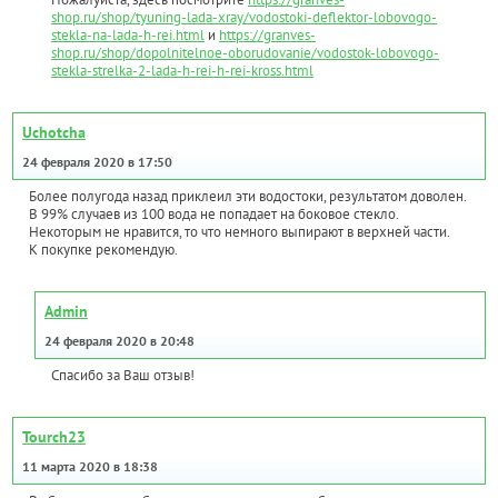
shop.ru/shop/tyuning-lada-xray/vodostoki-deflektor-lobovogo-
stekla-na-lada-h-rei.html
и
https://granves-
shop.ru/shop/dopolnitelnoe-oborudovanie/vodostok-lobovogo-
stekla-strelka-2-lada-h-rei-h-rei-kross.html
Uchotcha
24 февраля 2020 в 17:50
Более полугода назад приклеил эти водостоки, результатом доволен.
В 99% случаев из 100 вода не попадает на боковое стекло.
Некоторым не нравится, то что немного выпирают в верхней части.
К покупке рекомендую.
Admin
24 февраля 2020 в 20:48
Спасибо за Ваш отзыв!
Tourch23
11 марта 2020 в 18:38