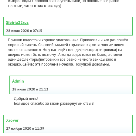
Выброс воды с лобового явно уменьшили, но боковые все равно
грязные, литит в них отовсюду)
Sibiria22rus
28 июля 2020 в 07:15
Пришли водостоки хорошо упакованные. Приклеили и как раз пошёл
хороший ливень. Со своей задачей справляются, хотя многие пишут
что не справляются. Но у нас ещё стоят дефлекторы(ветровики) на
дверях может быть поэтому . А когда водостоков не было, а стояли
одни дефлекторы(ветровики) всё равно немного закидывало в
окошко. Сейчас эта проблема исчезла. Покупкой довольны.
Admin
28 июля 2020 в 21:12
Добрый день!
Большое спасибо за такой развернутый отзыв!
Xrover
27 ноября 2020 в 11:39