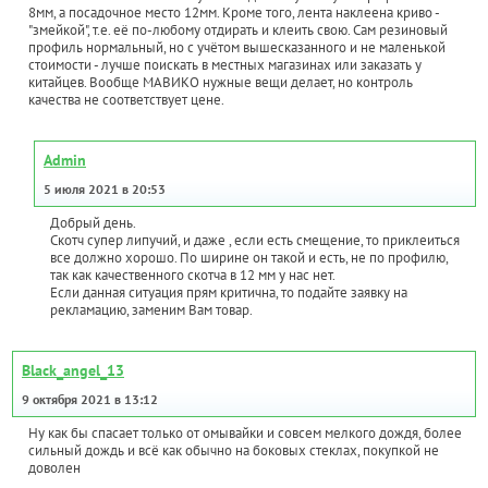
8мм, а посадочное место 12мм. Кроме того, лента наклеена криво -
"змейкой", т.е. её по-любому отдирать и клеить свою. Сам резиновый
профиль нормальный, но с учётом вышесказанного и не маленькой
стоимости - лучше поискать в местных магазинах или заказать у
китайцев. Вообще МАВИКО нужные вещи делает, но контроль
качества не соответствует цене.
Admin
5 июля 2021 в 20:53
Добрый день.
Скотч супер липучий, и даже , если есть смещение, то приклеиться
все должно хорошо. По ширине он такой и есть, не по профилю,
так как качественного скотча в 12 мм у нас нет.
Если данная ситуация прям критична, то подайте заявку на
рекламацию, заменим Вам товар.
Black_angel_13
9 октября 2021 в 13:12
Ну как бы спасает только от омывайки и совсем мелкого дождя, более
сильный дождь и всё как обычно на боковых стеклах, покупкой не
доволен