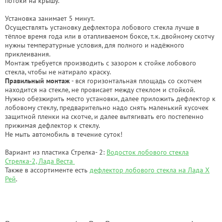
потоки на крышу.
Установка занимает 5 минут.
Осуществлять установку дефлектора лобового стекла лучше в
тёплое время года или в отапливаемом боксе, т.к. двойному скотчу
нужны температурные условия, для полного и надёжного
приклеивания.
Монтаж требуется производить с зазором к стойке лобового
стекла, чтобы не натирало краску.
Правильный монтаж
- вся горизонтальная площадь со скотчем
находится на стекле, не провисает между стеклом и стойкой.
Нужно обезжирить место установки, далее приложить дефлектор к
лобовому стеклу, предварительно надо снять маленький кусочек
защитной пленки на скотче, и далее вытягивать его постепенно
прижимая дефлектор к стеклу.
Не мыть автомобиль в течение суток!
Вариант из пластика Стрелка- 2:
Водосток лобового стекла
Стрелка-2, Лада Веста
Также в ассортименте есть
дефлектор лобового стекла на Лада Х
Рей
.