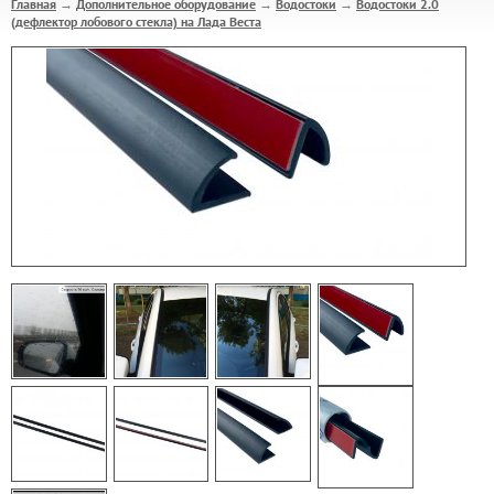
Главная
Дополнительное оборудование
Водостоки
Водостоки 2.0
→
→
→
(дефлектор лобового стекла) на Лада Веста