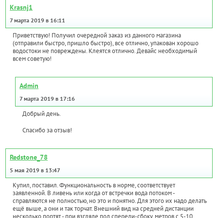
Krasnj1
7 марта 2019 в 16:11
Приветствую! Получил очередной заказ из данного магазина
(отправили быстро, пришло быстро), все отлично, упакован хорошо
водостоки не повреждены. Клеятся отлично. Девайс необходимый
всем советую!
Admin
7 марта 2019 в 17:16
Добрый день.
Спасибо за отзыв!
Redstone_78
5 мая 2019 в 13:47
Купил, поставил. Функциональность в норме, соответствует
заявленной. В ливень или когда от встречки вода потоком -
справляются не полностью, но это и понятно. Для этого их надо делать
ещё выше, а они и так торчат. Внешний вид на средней дистанции
несколько портят - при взгляде под спереди-сбоку, метров с 5-10