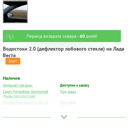
Период возврата товара -
60
дней!
Водостоки 2.0 (дефлектор лобового стекла) на Лада
Веста
Наличие
Интернет магазин:
Доступно к заказу
Санкт-Петербург, Коллонтай
Под заказ
(бывш.Белорусская):
Москва, Коровинское Шоссе:
Под заказ
Москва, Южный Порт:
Под заказ
Великий Новгород:
Есть
Краснодар:
Под заказ
Нальчик:
Под заказ