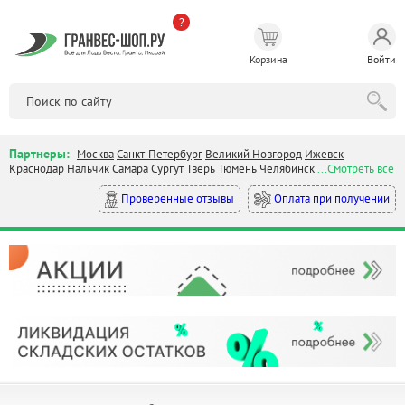
?
Корзина
Войти
Партнеры:
Москва
Санкт-Петербург
Великий Новгород
Ижевск
Краснодар
Нальчик
Самара
Сургут
Тверь
Тюмень
Челябинск
...Смотреть все
Оплата при получении
Проверенные отзывы