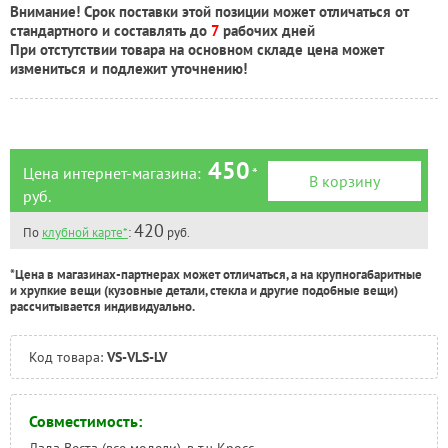
Внимание! Срок поставки этой позиции может отличаться от
Самара:
Есть
стандартного и составлять до
7
рабочих дней
Тверь:
Есть
При отстутствии товара на основном складе цена может
Тюмень:
Есть
измениться и подлежит уточнению!
Челябинск:
Под заказ
450
Цена интернет-магазина:
*
В корзину
руб.
420
По
клубной карте*
:
руб.
*Цена в магазинах-партнерах может отличаться, а на крупногабаритные
и хрупкие вещи (кузовные детали, стекла и другие подобные вещи)
рассчитывается индивидуально.
Код товара:
VS-VLS-LV
Совместимость: