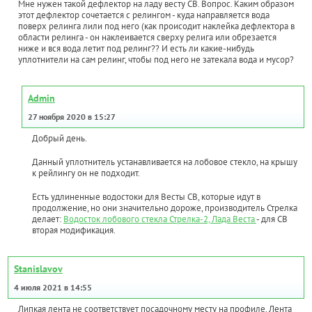
Мне нужен такой дефлектор на ладу весту СВ. Вопрос. Каким образом
этот дефлектор сочетается с релингом - куда направляется вода
поверх релинга лили под него (как происодит наклейка дефлектора в
области релинга - он наклеивается сверху релига или обрезается
ниже и вся вода летит под релинг?? И есть ли какие-нибудь
уплотнители на сам релинг, чтобы под него не затекала вода и мусор?
Admin
27 ноября 2020 в 15:27
Добрый день.
Данный уплотнитель устанавливается на лобовое стекло, на крышу
к рейлингу он не подходит.
Есть удлиненные водостоки для Весты СВ, которые идут в
продолжение, но они значительно дороже, производитель Стрелка
делает:
Водосток лобового стекла Стрелка-2, Лада Веста
- для СВ
вторая модификация.
Stanislavov
4 июля 2021 в 14:55
Липкая лента не соответствует посадочному месту на профиле. Лента