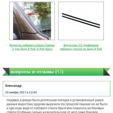
Водосток лобового стекла Стрелка
Водостоки 2.0 (дефлектор
-2 для Лада Х Рей, Х Рей Кросс
лобового стекла) на Лада Х Рей
вопросы и отзывы (
42
)
Александр
24 ноября 2017 в 12:44
Недавно,в дожди была длительная поездка и установленные ранее
данные водостоки здорово выручили.На прошлой машине их не было
и при езде вода от лобового стекла брызгами ложилось на боковые
стекла.Особенно сильно на водительское.от чего даже боковое