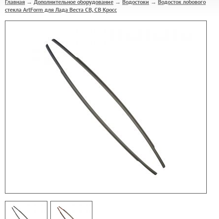
Главная
Дополнительное оборудование
Водостоки
Водосток лобового
→
→
→
стекла ArtForm для Лада Веста СВ, СВ Кросс