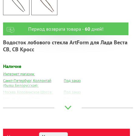
Период возврата товара -
60
дней!
Водосток лобового стекла ArtForm для Лада Веста
СВ, СВ Кросс
Наличие
Интернет магазин:
Санкт-Петербург, Коллонтай
Под заказ
(бывш.Белорусская):
Москва, Коровинское Шоссе:
Под заказ
Москва, Южный Порт:
Под заказ
Великий Новгород:
Под заказ
Краснодар:
Под заказ
Нальчик:
Под заказ
Самара:
Под заказ
Тверь:
Под заказ