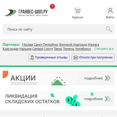
?
Корзина
Войти
Партнеры:
Москва
Санкт-Петербург
Великий Новгород
Ижевск
Краснодар
Нальчик
Самара
Сургут
Тверь
Тюмень
Челябинск
...Смотреть все
Оплата при получении
Проверенные отзывы