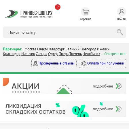
?
Корзина
Войти
Партнеры:
Москва
Санкт-Петербург
Великий Новгород
Ижевск
Краснодар
Нальчик
Самара
Сургут
Тверь
Тюмень
Челябинск
...Смотреть все
Оплата при получении
Проверенные отзывы