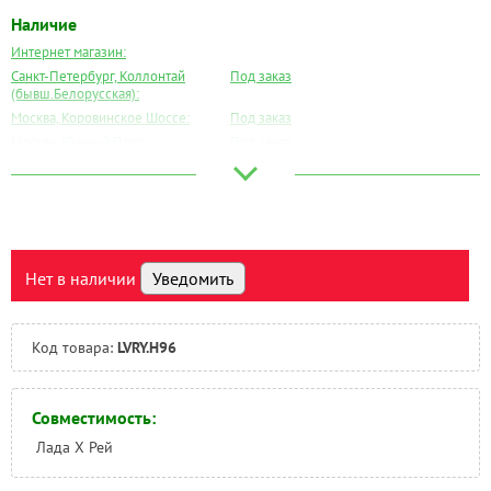
Наличие
Интернет магазин:
Санкт-Петербург, Коллонтай
Под заказ
(бывш.Белорусская):
Москва, Коровинское Шоссе:
Под заказ
Москва, Южный Порт:
Под заказ
Великий Новгород:
Под заказ
Краснодар:
Под заказ
Нальчик:
Под заказ
Самара:
Под заказ
Тверь:
Под заказ
Нет в наличии
Уведомить
Тюмень:
Под заказ
Челябинск:
Под заказ
Код товара:
LVRY.H96
Совместимость:
Лада Х Рей