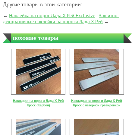
Другие товары в этой категории:
←
Наклейка на порог Лада Х Рей Exclusive
|
Защитно-
декоративные наклейки на пороги Лада Х Рей
→
похожие товары
Накладки на пороги Лада Х Рей
Накладки на пороги Лада Х Рей
Кросс (Карбон)
Кросс с лазерной гравировкой