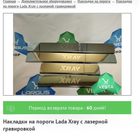
Главная
Дополнительное оборудование
Накладки на пороги
Накладки
→
→
→
на пороги Lada Xray с лазерной гравировкой
Период возврата товара -
60
дней!
Накладки на пороги Lada Xray с лазерной
гравировкой