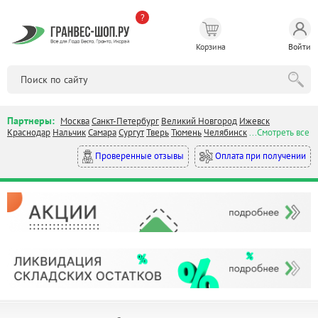
?
Корзина
Войти
Партнеры:
Москва
Санкт-Петербург
Великий Новгород
Ижевск
Краснодар
Нальчик
Самара
Сургут
Тверь
Тюмень
Челябинск
...Смотреть все
Оплата при получении
Проверенные отзывы