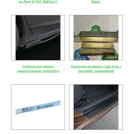
на Ладу Х Рей (ЯрПласт)
Кросс
Спойлер под пороги
Накладки на пороги Lada Xray с
универсальный (комплект)
лазерной гравировкой