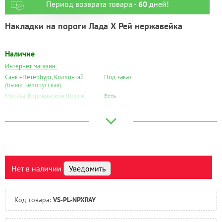
Период возврата товара -
60
дней!
Накладки на пороги Лада Х Рей нержавейка
Наличие
Интернет магазин:
Санкт-Петербург, Коллонтай
Под заказ
(бывш.Белорусская):
Москва, Коровинское Шоссе:
Есть
Москва, Южный Порт:
Под заказ
Великий Новгород:
Под заказ
Краснодар:
Есть
Нальчик:
Под заказ
Самара:
Под заказ
Тверь:
Под заказ
Нет в наличии
Уведомить
Тюмень:
Под заказ
Челябинск:
Под заказ
Код товара:
VS-PL-NPXRAY