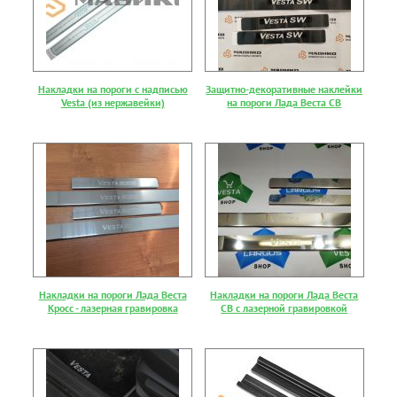
Накладки на пороги с надписью
Защитно-декоративные наклейки
Vesta (из нержавейки)
на пороги Лада Веста СВ
Накладки на пороги Лада Веста
Накладки на пороги Лада Веста
Кросс - лазерная гравировка
СВ с лазерной гравировкой