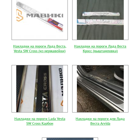
Накладки на пороги Лада Веста,
Накладки на пороги Лада Веста
Vesta SW Cross (из нержавейки)
Кросс (выштамповка)
Накладки на пороги Lada Vesta
Накладки на пороги для Лада
SW Cross Карбон
Веста Arvida