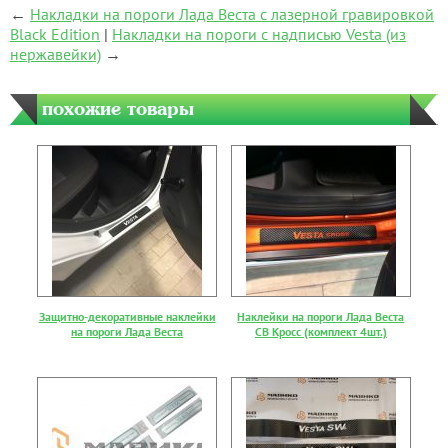
←
Накладки на пороги Лада Веста с лазерной гравировкой
Black Edition
|
Накладки на пороги с надписью Vesta (из
нержавейки)
→
похожие товары
Защитно-декоративные наклейки
Наклейки на пороги Лада Веста
на пороги Лада Веста
СВ Кросс (комплект 4шт.)