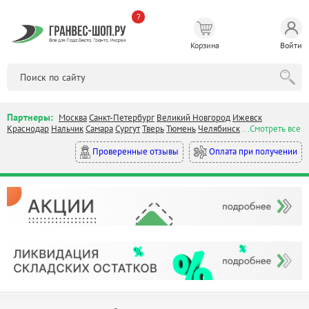
?
Корзина
Войти
Партнеры:
Москва
Санкт-Петербург
Великий Новгород
Ижевск
Краснодар
Нальчик
Самара
Сургут
Тверь
Тюмень
Челябинск
...Смотреть все
Оплата при получении
Проверенные отзывы