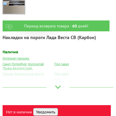
Период возврата товара -
60
дней!
Накладки на пороги Лада Веста СВ (Карбон)
Наличие
Интернет магазин:
Санкт-Петербург, Коллонтай
Под заказ
(бывш.Белорусская):
Москва, Коровинское Шоссе:
Под заказ
Москва, Южный Порт:
Есть
Великий Новгород:
Под заказ
Краснодар:
Под заказ
Нальчик:
Под заказ
Самара:
Под заказ
Тверь:
Под заказ
Нет в наличии
Уведомить
Тюмень:
Под заказ