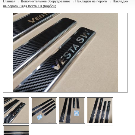
Главная
Дополнительное оборудование
Накладки на пороги
Накладки
→
→
→
на пороги Лада Веста СВ (Карбон)