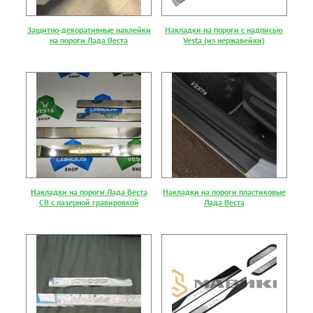
Защитно-декоративные наклейки
Накладки на пороги с надписью
на пороги Лада Веста
Vesta (из нержавейки)
Накладки на пороги Лада Веста
Накладки на пороги пластиковые
СВ с лазерной гравировкой
Лада Веста