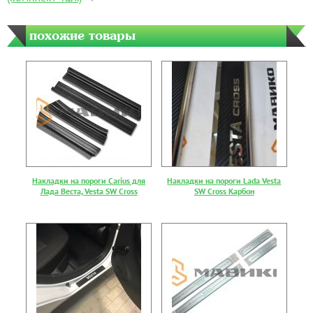
похожие товары
Накладки на пороги Carius для
Накладки на пороги Lada Vesta
Лада Веста, Vesta SW Cross
SW Cross Карбон