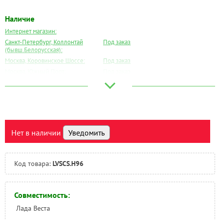
Наличие
Интернет магазин:
Санкт-Петербург, Коллонтай
Под заказ
(бывш.Белорусская):
Москва, Коровинское Шоссе:
Под заказ
Москва, Южный Порт:
Под заказ
Великий Новгород:
Под заказ
Краснодар:
Под заказ
Нальчик:
Под заказ
Самара:
Под заказ
Тверь:
Под заказ
Нет в наличии
Уведомить
Тюмень:
Под заказ
Челябинск:
Под заказ
Код товара:
LVSCS.H96
Совместимость:
Лада Веста