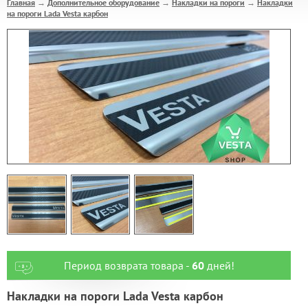
Главная
Дополнительное оборудование
Накладки на пороги
Накладки
→
→
→
на пороги Lada Vesta карбон
Период возврата товара -
60
дней!
Накладки на пороги Lada Vesta карбон