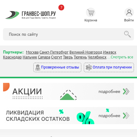
?
Корзина
Войти
Партнеры:
Москва
Санкт-Петербург
Великий Новгород
Ижевск
Краснодар
Нальчик
Самара
Сургут
Тверь
Тюмень
Челябинск
...Смотреть все
Оплата при получении
Проверенные отзывы