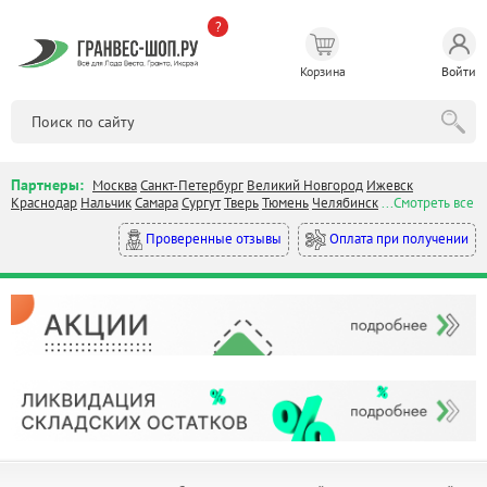
?
Корзина
Войти
Партнеры:
Москва
Санкт-Петербург
Великий Новгород
Ижевск
Краснодар
Нальчик
Самара
Сургут
Тверь
Тюмень
Челябинск
...Смотреть все
Оплата при получении
Проверенные отзывы