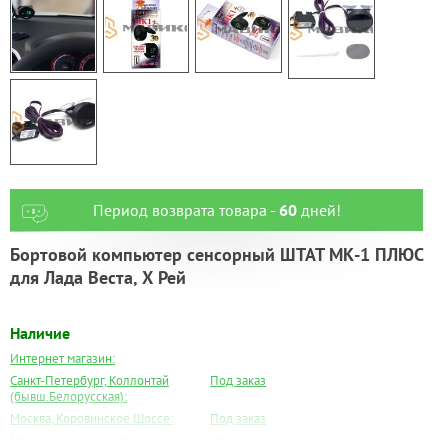
Период возврата товара -
60
дней!
Бортовой компьютер сенсорный ШТАТ МК-1 ПЛЮС
для Лада Веста, Х Рей
Наличие
Интернет магазин:
Санкт-Петербург, Коллонтай
Под заказ
(бывш.Белорусская):
Москва, Коровинское Шоссе:
Под заказ
Москва, Южный Порт:
Под заказ