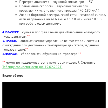
Перегрев двигателя – звуковой сигнал при 115С
Превышение скорости – звуковой сигнал при
превышении установленного предела ( 70_180 км/ч)
Авария бортовой электрической сети – звуковой сигнал,
если напряжение на АКБ выше 15.7 В или ниже 10.5 В
при работающем двигателе
– сушка и прогрев свечей для облегчения холодного
4. ПЛАЗМЕР
пуска двигателя.
**
– автоматическое управление вентилятором системы
5. ТРОПИК
охлаждения при достижении температуры двигателя, заданной
пользователем
.
**
– сброс памяти обучения контроллера
**
6. ФОРСАЖ
**
может не поддерживаться у некоторых моделей. Смотрите
Таблицу совместимости (на 19.02.2021)
Видео обзор: