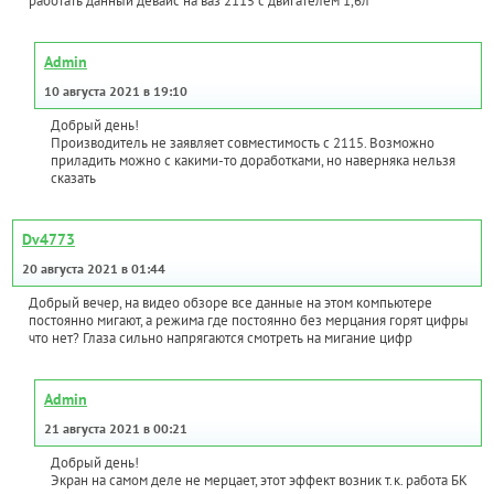
работать данный девайс на ваз 2115 с двигателем 1,6л
Admin
10 августа 2021 в 19:10
Добрый день!
Производитель не заявляет совместимость с 2115. Возможно
приладить можно с какими-то доработками, но наверняка нельзя
сказать
Dv4773
20 августа 2021 в 01:44
Добрый вечер, на видео обзоре все данные на этом компьютере
постоянно мигают, а режима где постоянно без мерцания горят цифры
что нет? Глаза сильно напрягаются смотреть на мигание цифр
Admin
21 августа 2021 в 00:21
Добрый день!
Экран на самом деле не мерцает, этот эффект возник т.к. работа БК