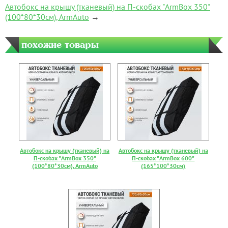
Автобокс на крышу (тканевый) на П-скобах "ArmBox 350"
(100*80*30см), ArmAuto
→
похожие товары
Автобокс на крышу (тканевый) на
Автобокс на крышу (тканевый) на
П-скобах "ArmBox 350"
П-скобах "ArmBox 600"
(100*80*30см), ArmAuto
(165*100*30см)