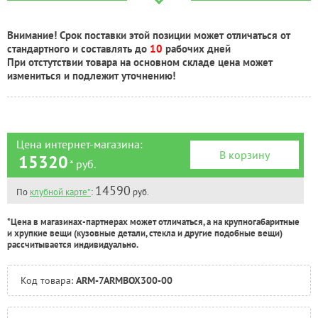
Краснодар:
Под заказ
Нальчик:
Под заказ
Внимание! Срок поставки этой позиции может отличаться от
Самара:
Под заказ
стандартного и составлять до
10
рабочих дней
Тверь:
Под заказ
При отстутствии товара на основном складе цена может
Тюмень:
Под заказ
измениться и подлежит уточнению!
Челябинск:
Под заказ
Цена интернет-магазина:
В корзину
15320
* руб.
14590
По
клубной карте*
:
руб.
*Цена в магазинах-партнерах может отличаться, а на крупногабаритные
и хрупкие вещи (кузовные детали, стекла и другие подобные вещи)
рассчитывается индивидуально.
Код товара:
ARM-7ARMBOX300-00