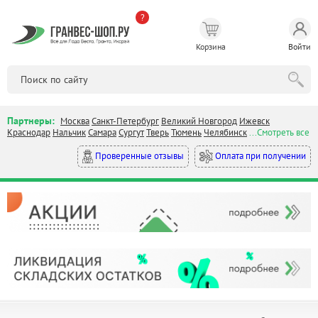
?
Корзина
Войти
Партнеры:
Москва
Санкт-Петербург
Великий Новгород
Ижевск
Краснодар
Нальчик
Самара
Сургут
Тверь
Тюмень
Челябинск
...Смотреть все
Оплата при получении
Проверенные отзывы