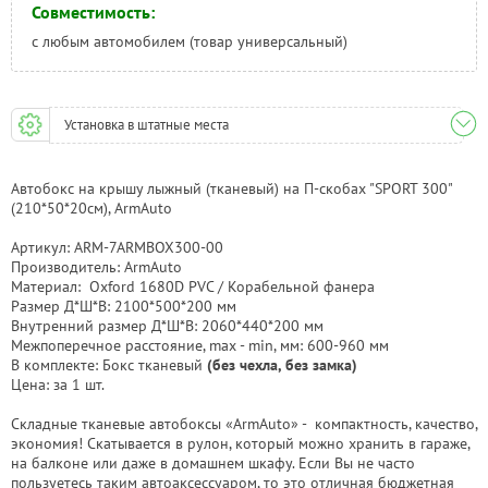
Совместимость:
с любым автомобилем (товар универсальный)
Установка в штатные места
Автобокс на крышу лыжный (тканевый) на П-скобах "SPORT 300"
(210*50*20см), ArmAuto
Артикул: ARM-7ARMBOX300-00
Производитель: ArmAuto
Материал: Oxford 1680D PVC / Корабельной фанера
Размер Д*Ш*В: 2100*500*200 мм
Внутренний размер Д*Ш*В: 2060*440*200 мм
Межпоперечное расстояние, max - min, мм: 600-960 мм
В комплекте: Бокс тканевый
(без чехла, без замка)
Цена: за 1 шт.
Складные тканевые автобоксы «ArmAuto» - компактность, качество,
экономия! Скатывается в рулон, который можно хранить в гараже,
на балконе или даже в домашнем шкафу. Если Вы не часто
пользуетесь таким автоаксессуаром, то это отличная бюджетная