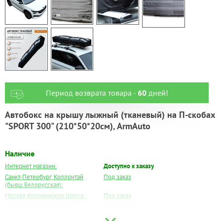
Период возврата товара -
60
дней!
Автобокс на крышу лыжный (тканевый) на П-скобах
"SPORT 300" (210*50*20см), ArmAuto
Наличие
Интернет магазин:
Доступно к заказу
Санкт-Петербург, Коллонтай
Под заказ
(бывш.Белорусская):
Москва, Коровинское Шоссе:
Под заказ
Москва, Южный Порт:
Под заказ
Великий Новгород:
Под заказ