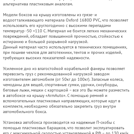
альтернатива пластиковым аналогам.
Модели боксов на крышу изготовлены из грязе- и
водоотталкивающего материала Oxford 1680D PVC, что позволяет
использовать его круглогодично с высокими перепадами
температур -50 +110 C. Материал не боится легких механических
повреждений, обладает повышенной прочностью, стойкостью к
истиранию и большой разрывной нагрузкой.
Данный материал часто используется в технических помещениях,
при пошиве чехлов для автотехники, тентов и прочих изделий,
требующих высоких показателей надежности.
Усиленное дно из влагостойкой корабельной фанеры позволяет
перевозить груз с рекомендованной нагрузкой заводом
изготовителем автомобиля (от 50кг до 100кг). Запасные колеса,
чемоданы для вещей, спортивные сумки, удочки, сноуборды,
беговые лыжи, мешки с картошкой – все это Вы можете разместить
в автобоксе на крышу «ArmAuto». С помощью ремней и
вспомогательных пластиковых направляющих, которые идут в
комплекте, необходимо обязательно закрепить груз внутри
автомобильного бокса.
Установка автобокса производится на надежные П-скобы с
помощью пластиковых барашков, что позволит эксплуатировать
его с максимальной скоростью установленной в РФ – до 130 км/ч.