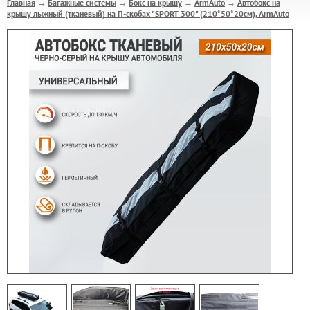
Главная
Багажные системы
Бокс на крышу
ArmAuto
Автобокс на
→
→
→
→
крышу лыжный (тканевый) на П-скобах "SPORT 300" (210*50*20см), ArmAuto