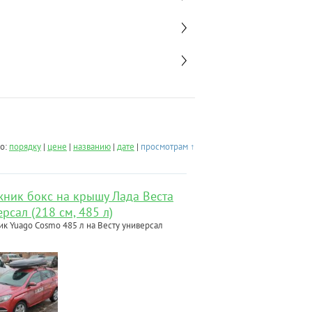
о:
порядку
|
цене
|
названию
|
дате
|
просмотрам ↑
жник бокс на крышу Лада Веста
рсал (218 см, 485 л)
ик Yuago Cosmo 485 л на Весту универсал