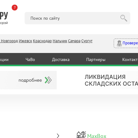
?
 Новгород
Ижевск
Краснодар
Нальчик
Самара
Сургут
Провере
кции
ЧаВо
Доставка
Партнеры
Контак
MaxBox