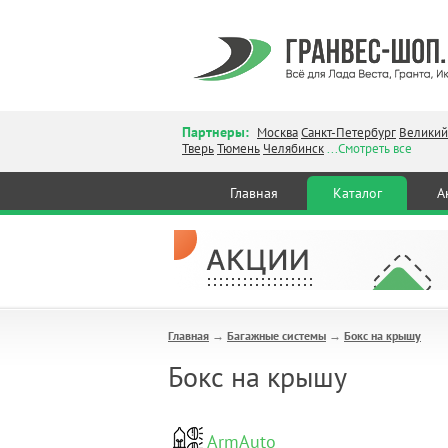
Партнеры:
Москва
Санкт-Петербург
Великий
Тверь
Тюмень
Челябинск
...Смотреть все
Главная
Каталог
А
Главная
Багажные системы
Бокс на крышу
→
→
Бокс на крышу
ArmAuto