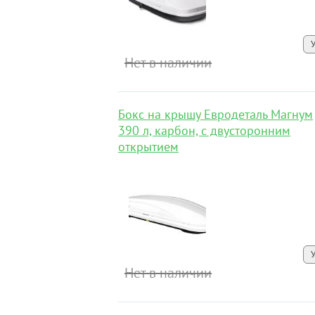
Нет в наличии
Бокс на крышу Евродеталь Магнум
390 л, карбон, с двусторонним
открытием
Нет в наличии