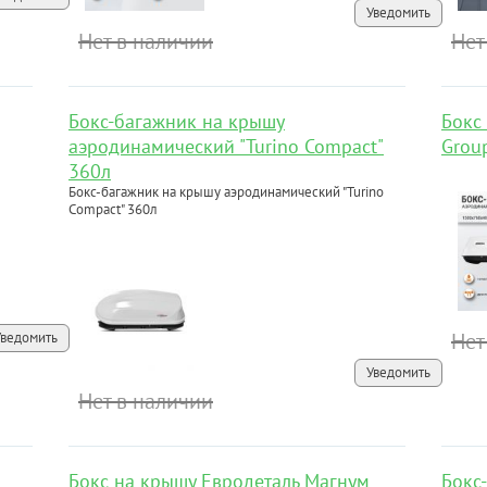
Уведомить
Нет в наличии
Нет
Бокс-багажник на крышу
Бокс 
аэродинамический "Turino Compact"
Grou
360л
Бокс-багажник на крышу аэродинамический "Turino
Compact" 360л
Нет
Уведомить
Уведомить
Нет в наличии
Бокс на крышу Евродеталь Магнум
Бокс