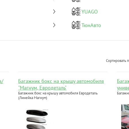
YUAGO
ТюнАвто
Сортировать п
a/
Багажник бокс на крышу автомобиля
Бага
"Магнум, Евродеталь"
униве
Багажник бокс на крышу автомобиля Евродеталь
Багажн
(Линейка Магнум)