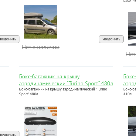
base" 4
Уведомить
Уведомить
Нет в наличии
Нет
Бокс-багажник на крышу
Бокс
аэродинамический "Turino Sport" 480л
аэро
Бокс-багажник на крышу аэродинамический "Turino
Бокс-б
Sport" 480л
410л
Уведомить