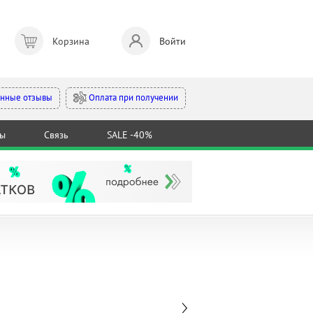
Корзина
Войти
Оплата при получении
нные отзывы
ты
Связь
SALE -40%