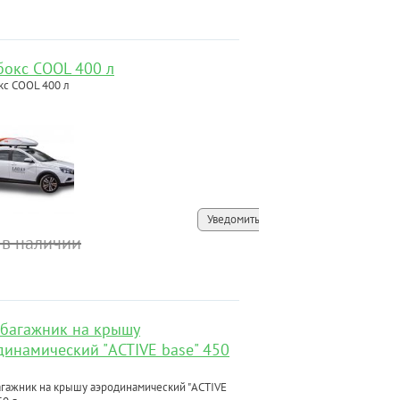
бокс COOL 400 л
кс COOL 400 л
Уведомить
 в наличии
-багажник на крышу
динамический "ACTIVE base" 450
агажник на крышу аэродинамический "ACTIVE