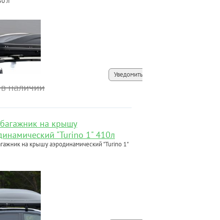
50 л
Уведомить
 в наличии
-багажник на крышу
динамический "Turino 1" 410л
агажник на крышу аэродинамический "Turino 1"