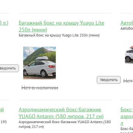
 л.)
Багажный бокс на крышу Yuago Lite
Авто
Автобо
250л (мини)
Багажный бокс на крышу Yuago Lite 250л (мини)
Уведомить
Нет
Уведомить
Нет в наличии
ей
Аэродинамический бокс-багажник
Бокс
YUAGO Antares (580 литров, 217 см)
аэро
 195
Аэродинамический бокс-багажник YUAGO Antares (580
л
литров, 217 см)
Бокс-б