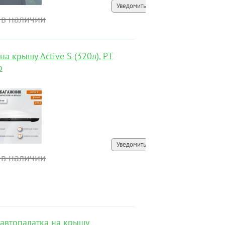
Уведомить
 в наличии
на крышу Active S (320л), PT
p
Уведомить
 в наличии
-автопалатка на крышу