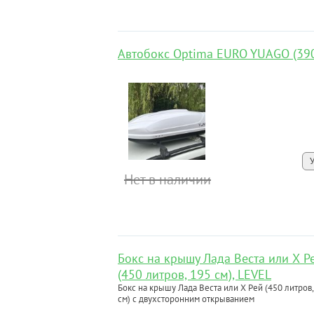
Автобокс Optima EURO YUAGO (390
Нет в наличии
Бокс на крышу Лада Веста или Х Р
(450 литров, 195 см), LEVEL
Бокс на крышу Лада Веста или Х Рей (450 литров,
см) с двухсторонним открыванием