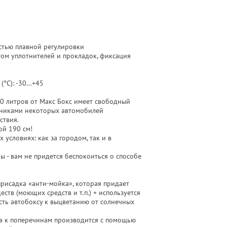
остью плавной регулировки
том уплотнителей и прокладок, фиксация
(°С): -30…+45
литров от Макс Бокс имеет свободный
жниками некоторых автомобилей
ствия.
й 190 см!
условиях: как за городом, так и в
- вам не придется беспокоиться о способе
рисадка «анти-мойка», которая придает
ств (моющих средств и т.п.) + используется
сть автобоксу к выцветанию от солнечных
 к поперечинам производится с помощью