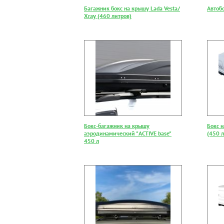
Багажник бокс на крышу Lada Vesta/
Автоб
Xray (460 литров)
Бокс-багажник на крышу
Бокс 
аэродинамический "ACTIVE base"
(450 л
450 л