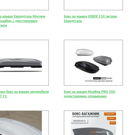
на крышу Евродеталь Магнум
Бокс на крышу JOKER 530 литров,
 карбон, с двусторонним
Евродеталь
тием
ник-бокс на крышу автомобиля
Бокс на крышу MaxBox PRO 380,
T F1
одностороннее открывание