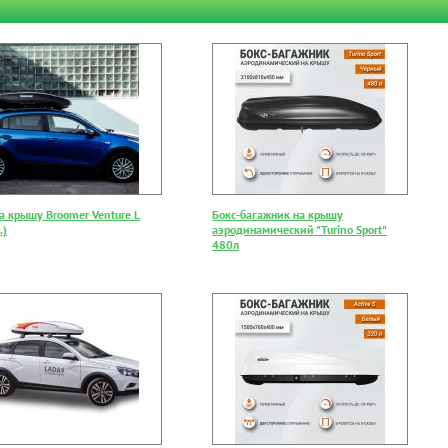
а крышу Broomer Venture L
Бокс-багажник на крышу
.)
аэродинамический "Turino Sport"
480л