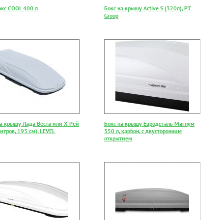
окс COOL 400 л
Бокс на крышу Active S (320л), PT
Group
на крышу Лада Веста или Х Рей
Бокс на крышу Евродеталь Магнум
итров, 195 см), LEVEL
350 л, карбон, с двусторонним
открытием