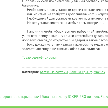
U-образных скоб покрытых специальным составом, кот
багажнике.
Необходимый для установки крепеж поставляется в к
Для монтажа не требуется дополнительного инструм
Необходимый для установки крепеж поставляется в к
Может устанавливаться на любые типы поперечин.
Напомним, чтобы убедиться, что выбранный автобокс
учитывать длину и ширину крыши автомобиля (у вариан
лобового стекла, до открытой 5-й двери), а также рас
Бокс должен устанавливаться так, чтобы не мешать о
задевать антенну и не снижать обзор для водителя.
Товар сертифицирован.
Категории:
Багажные системы
,
Бокс на крышу
,
MaxBox
устороннее открывание
|
Бокс на крышу JOKER 530 литров, Евр