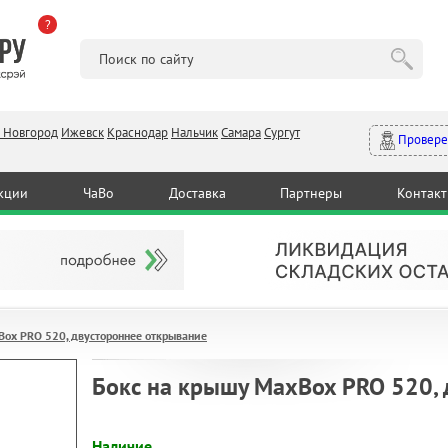
?
 Новгород
Ижевск
Краснодар
Нальчик
Самара
Сургут
Провере
кции
ЧаВо
Доставка
Партнеры
Контак
Box PRO 520, двустороннее открывание
Бокс на крышу MaxBox PRO 520,
Наличие