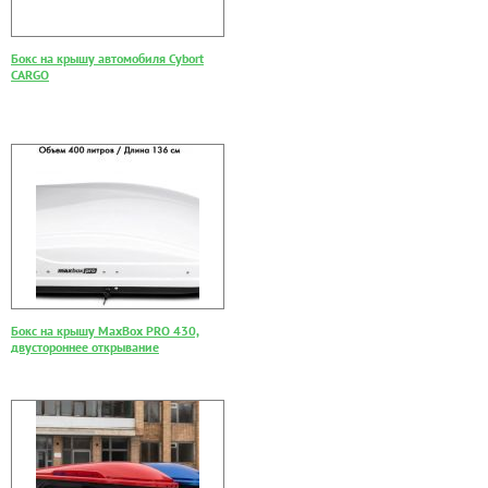
Бокс на крышу автомобиля Cybort
CARGO
Бокс на крышу MaxBox PRO 430,
двустороннее открывание