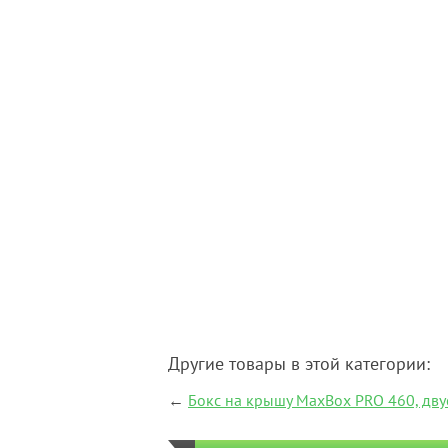
Другие товары в этой категории:
←
Бокс на крышу MaxBox PRO 460, дв