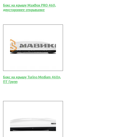
Бокс на крышу MaxBox PRO 460,
двустороннее открывание
Бокс на крышу Turino Medium 460л,
ПТ Групп