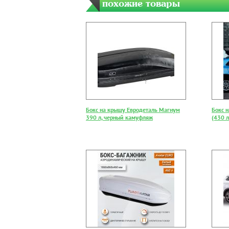
похожие товары
Бокс на крышу Евродеталь Магнум
Бокс н
390 л, черный камуфляж
(430 л