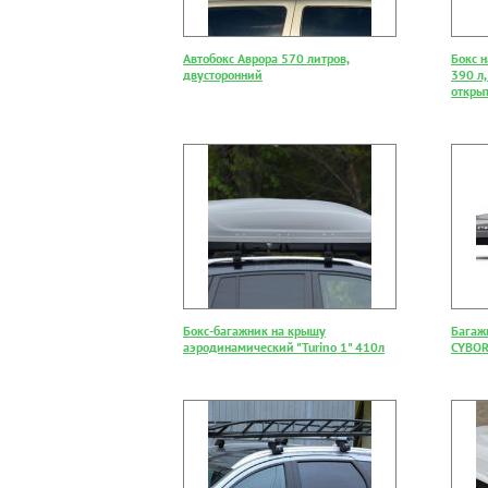
Автобокс Аврора 570 литров,
Бокс 
двусторонний
390 л,
откры
Бокс-багажник на крышу
Багаж
аэродинамический "Turino 1" 410л
CYBOR