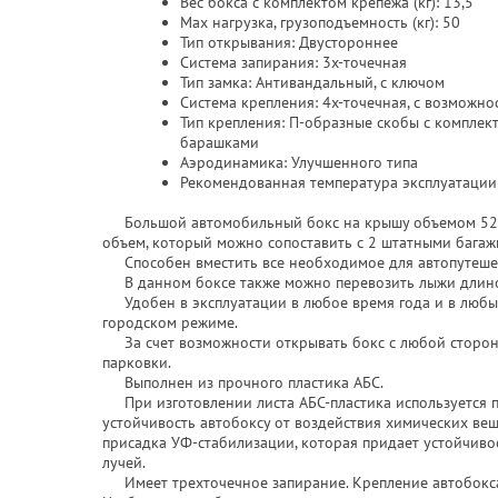
Вес бокса с комплектом крепежа (кг): 13,5
Max нагрузка, грузоподъемность (кг): 50
Тип открывания: Двустороннее
Система запирания: 3х-точечная
Тип замка: Антивандальный, с ключом
Система крепления: 4х-точечная, с возможн
Тип крепления: П-образные скобы с комплек
барашками
Аэродинамика: Улучшенного типа
Рекомендованная температура эксплуатации 
Большой автомобильный бокс на крышу объемом 520 
объем, который можно сопоставить с 2 штатными бага
Способен вместить все необходимое для автопутеше
В данном боксе также можно перевозить лыжи длино
Удобен в эксплуатации в любое время года и в любых 
городском режиме.
За счет возможности открывать бокс с любой стороны 
парковки.
Выполнен из прочного пластика АБС.
При изготовлении листа АБС-пластика используется п
устойчивость автобоксу от воздействия химических веще
присадка УФ-стабилизации, которая придает устойчиво
лучей.
Имеет трехточечное запирание. Крепление автобокса