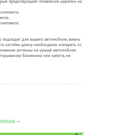
орый предотвращает появление царапин на
омплекте.
ента.
омплекте.
 подходит для вашего автомобиля, важно
та хэтчбек длину необходимо измерять от
положение антенны на крыше автомобиля.
ткрыванию багажника или капота, не
одеталь
→