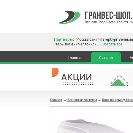
Партнеры:
Москва
Санкт-Петербург
Великий
Тверь
Тюмень
Челябинск
...Смотреть все
Главная
Каталог
А
Главная
Багажные системы
Бокс на крышу Max
→
→