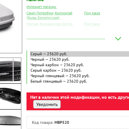
Интернет магазин:
Санкт-Петербург, Коллонтай
Под заказ
(бывш.Белорусская):
Москва, Коровинское Шоссе:
Под заказ
Москва, Южный Порт:
Под заказ
Великий Новгород:
Под заказ
Краснодар:
Под заказ
Нальчик:
Под заказ
Самара:
Под заказ
Тверь:
Под заказ
Тюмень:
Под заказ
Челябинск:
Под заказ
Нет в наличии этой модификации, но есть друг
Уведомить
Код товара:
MBP520