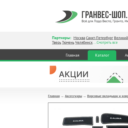
Партнеры:
Москва
Санкт-Петербург
Великий
Тверь
Тюмень
Челябинск
...Смотреть все
Главная
Каталог
А
Главная
Аксессуары
Ворсовые вкладыши и ков
→
→