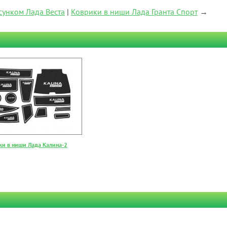
унком Лада Веста
|
Коврики в ниши Лада Гранта Спорт
→
ки в ниши Лада Калина-2