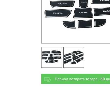
Период возврата товара -
60
дн