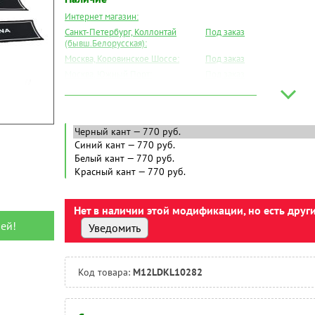
Интернет магазин:
Санкт-Петербург, Коллонтай
Под заказ
(бывш.Белорусская):
Москва, Коровинское Шоссе:
Под заказ
Москва, Южный Порт:
Под заказ
Великий Новгород:
Под заказ
Краснодар:
Под заказ
Нальчик:
Под заказ
Самара:
Под заказ
Тверь:
Под заказ
Тюмень:
Под заказ
Челябинск:
Под заказ
Нет в наличии этой модификации, но есть друг
ей!
Уведомить
Код товара:
M12LDKL10282