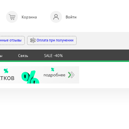
Корзина
Войти
Оплата при получении
нные отзывы
ты
Связь
SALE -40%