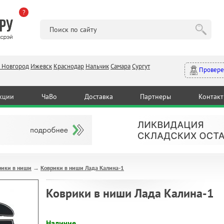
?
 Новгород
Ижевск
Краснодар
Нальчик
Самара
Сургут
Провере
кции
ЧаВо
Доставка
Партнеры
Контак
рики в ниши
Коврики в ниши Лада Калина-1
→
Коврики в ниши Лада Калина-1
Наличие