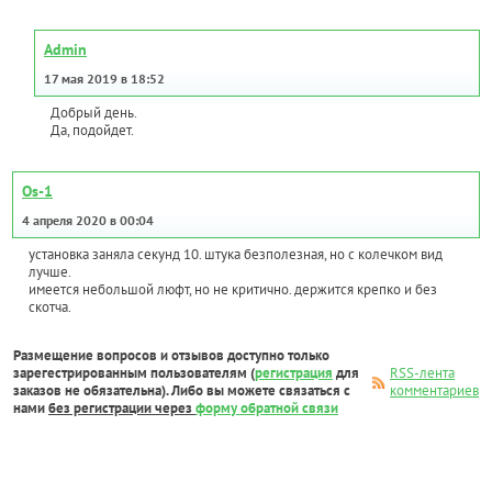
Admin
17 мая 2019 в 18:52
Добрый день.
Да, подойдет.
Os-1
4 апреля 2020 в 00:04
установка заняла секунд 10. штука безполезная, но с колечком вид
лучше.
имеется небольшой люфт, но не критично. держится крепко и без
скотча.
Размещение вопросов и отзывов доступно только
зарегестрированным пользователям (
регистрация
для
RSS-лента
заказов не обязательна). Либо вы можете связаться с
комментариев
нами
без регистрации через
форму обратной связи