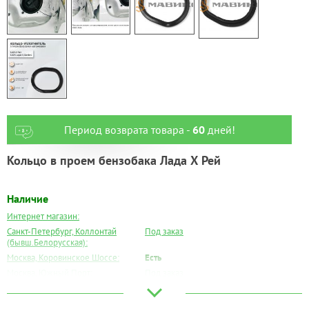
Период возврата товара -
60
дней!
Кольцо в проем бензобака Лада Х Рей
Наличие
Интернет магазин:
Санкт-Петербург, Коллонтай
Под заказ
(бывш.Белорусская):
Москва, Коровинское Шоссе:
Есть
Москва, Южный Порт:
Под заказ
Великий Новгород:
Есть
Краснодар:
Под заказ