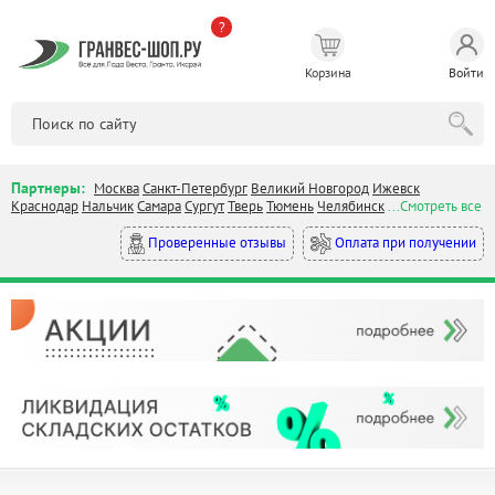
?
Корзина
Войти
Партнеры:
Москва
Санкт-Петербург
Великий Новгород
Ижевск
Краснодар
Нальчик
Самара
Сургут
Тверь
Тюмень
Челябинск
...Смотреть все
Оплата при получении
Проверенные отзывы