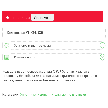
Нальчик:
Под заказ
Самара:
Есть
Тверь:
Под заказ
Нет в наличии
Уведомить
Тюмень:
Под заказ
Челябинск:
Под заказ
Код товара:
VS-KPB-LXR
Установка в штатные места
Комплектность
Кольцо в проем бензобака Лада Х Рей Устанавливается в
горловину бензобака для защиты лакокрасочного покрытия от
повреждения при заливки бензина в горловину.
Категории:
Уплотнители дополнительные (не штатные)