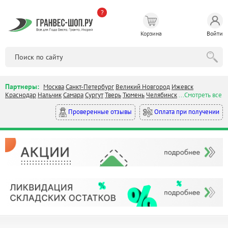
?
Корзина
Войти
Партнеры:
Москва
Санкт-Петербург
Великий Новгород
Ижевск
Краснодар
Нальчик
Самара
Сургут
Тверь
Тюмень
Челябинск
...Смотреть все
Оплата при получении
Проверенные отзывы