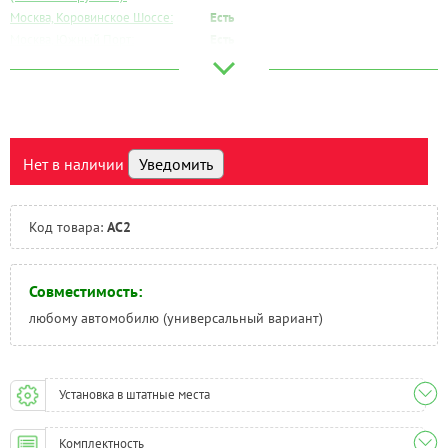
Москва, Коровинское Шоссе:
Есть
Москва, Южный Порт:
Есть
Великий Новгород:
Под заказ
Краснодар:
Под заказ
Нальчик:
Под заказ
Самара:
Под заказ
Тверь:
Под заказ
Нет в наличии
Уведомить
Тюмень:
Под заказ
Челябинск:
Под заказ
Код товара:
AC2
Совместимость:
любому автомобилю (универсальный вариант)
Установка в штатные места
Комплектность