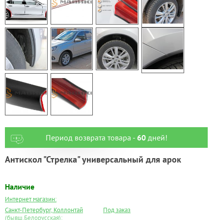
Период возврата товара -
60
дней!
Антискол "Стрелка" универсальный для арок
Наличие
Интернет магазин:
Санкт-Петербург, Коллонтай
Под заказ
(бывш.Белорусская):