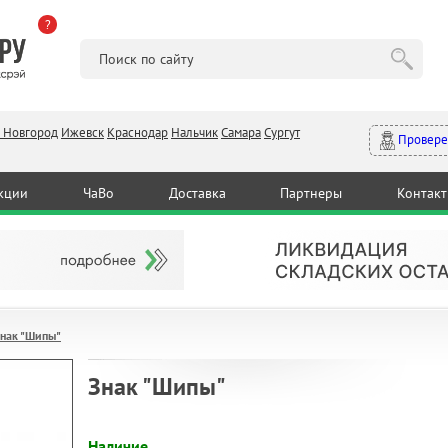
?
 Новгород
Ижевск
Краснодар
Нальчик
Самара
Сургут
Провере
кции
ЧаВо
Доставка
Партнеры
Контак
Знак "Шипы"
Знак "Шипы"
Наличие