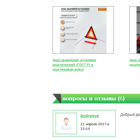
Знак аварийной остановки
Знак 
классический (ГОСТ Р) в
диодн
пластиковом кейсе
вопросы и отзывы (
6
)
Добрый ден
Andreisyz
21 апреля 2017 в
23:19