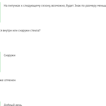
На липучках к следующему сезону, возможно, будет. Знак по размеру меньш
ся внутри или снаружи стекла?
Снаружи
уже отменен
Добрый день.