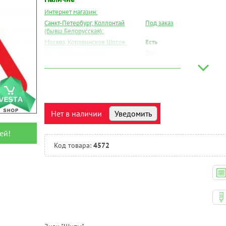
Интернет магазин:
Санкт-Петербург, Коллонтай
Под заказ
(бывш.Белорусская):
Москва, Коровинское Шоссе:
Есть
Москва, Южный Порт:
Есть
Великий Новгород:
Под заказ
Краснодар:
Под заказ
Нальчик:
Под заказ
Самара:
Под заказ
Тверь:
Под заказ
Нет в наличии
Уведомить
Тюмень:
Под заказ
Челябинск:
Есть
ей!
Код товара:
4572