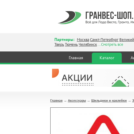
Партнеры:
Москва
Санкт-Петербург
Великий
Тверь
Тюмень
Челябинск
...Смотреть все
Главная
Каталог
А
Главная
Аксессуары
Шильдики и наклейки
→
→
→