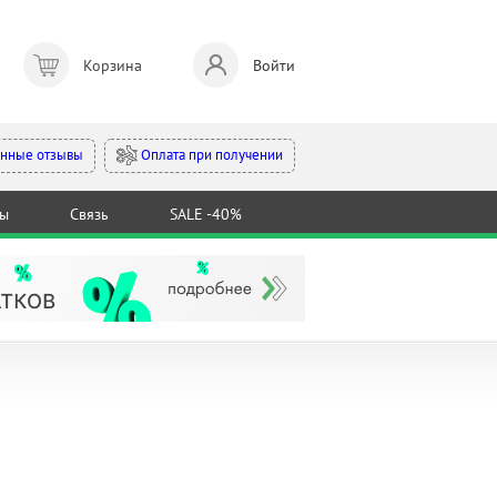
Корзина
Войти
Оплата при получении
нные отзывы
ты
Связь
SALE -40%