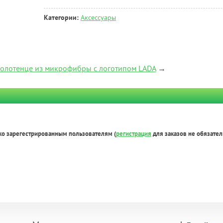
Категории:
Аксессуары
олотенце из микрофибры с логотипом LADA
→
ко зарегестрированным пользователям (
регистрация
для заказов не обязател