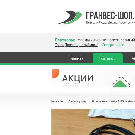
Партнеры:
Москва
Санкт-Петербург
Великий
Тверь
Тюмень
Челябинск
...Смотреть все
Главная
Каталог
А
Главная
Аксессуары
Плетеный шнур AUX кабель
→
→