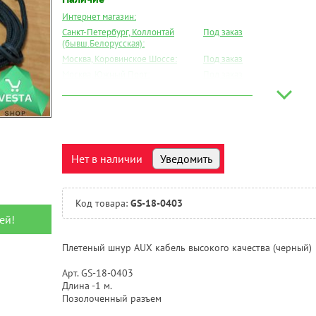
Интернет магазин:
Санкт-Петербург, Коллонтай
Под заказ
(бывш.Белорусская):
Москва, Коровинское Шоссе:
Под заказ
Москва, Южный Порт:
Под заказ
Великий Новгород:
Под заказ
Краснодар:
Под заказ
Нальчик:
Под заказ
Самара:
Под заказ
Тверь:
Под заказ
Нет в наличии
Уведомить
Тюмень:
Под заказ
Челябинск:
Под заказ
Код товара:
GS-18-0403
ей!
Плетеный шнур AUX кабель высокого качества (черный)
Арт. GS-18-0403
Длина -1 м.
Позолоченный разъем