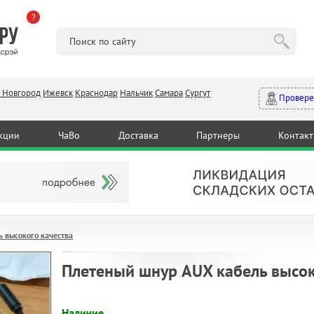
?
 Новгород
Ижевск
Краснодар
Нальчик
Самара
Сургут
Провере
кции
ЧаВо
Доставка
Партнеры
Контак
 высокого качества
Плетеный шнур AUX кабель высок
Наличие