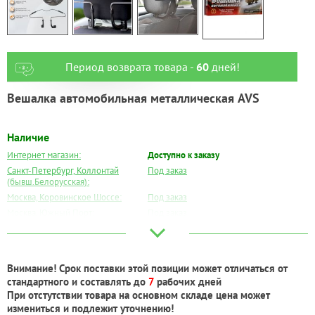
Период возврата товара -
60
дней!
Вешалка автомобильная металлическая AVS
Наличие
Интернет магазин:
Доступно к заказу
Санкт-Петербург, Коллонтай
Под заказ
(бывш.Белорусская):
Москва, Коровинское Шоссе:
Под заказ
Москва, Южный Порт:
Под заказ
Великий Новгород:
Под заказ
Краснодар:
Под заказ
Нальчик:
Под заказ
Внимание! Срок поставки этой позиции может отличаться от
Самара:
Под заказ
стандартного и составлять до
7
рабочих дней
Тверь:
Под заказ
При отстутствии товара на основном складе цена может
Тюмень:
Под заказ
измениться и подлежит уточнению!