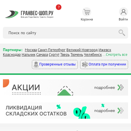
?
Корзина
Войти
Партнеры:
Москва
Санкт-Петербург
Великий Новгород
Ижевск
Краснодар
Нальчик
Самара
Сургут
Тверь
Тюмень
Челябинск
...Смотреть все
Оплата при получении
Проверенные отзывы