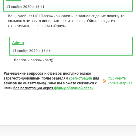
13 ноября 2020 в 16:41
Вещь удобная НО! Пассажиры садясь на заднее сидение почему-то
хватаются не за что инное как за эти вешалки. Ойкают когда их
сварачивают, но вешалка свёрнута.
Admin
13 ноября 2020 в 16:46
Вопрос к пассажирам)))
Размещение вопросов и отзывов доступно только
зарегестрированным пользователям (
регистрация
для
RSS-лента
заказов не обязательна). Либо вы можете связаться с
комментариев
нами
без регистрации через
форму обратной связи