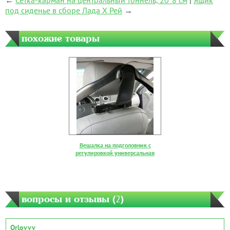
←
Сетка-карман на центральный тоннель, 20*8 см
|
Ящик
под сиденье в сборе Лада Х Рей
→
похожие товары
Вешалка на подголовник с
регулировкой универсальная
вопросы и отзывы (
2
)
Orlovvv