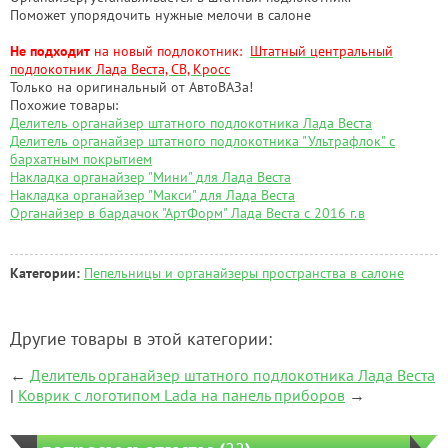
Поможет упорядочить нужные мелочи в салоне
Не подходит
на новый подлокотник:
Штатный центральный
подлокотник Лада Веста, СВ, Кросс
Только на оригинальный от АвтоВАЗа!
Похожие товары:
Делитель органайзер штатного подлокотника Лада Веста
Делитель органайзер штатного подлокотника "Ультрафлок" с
бархатным покрытием
Накладка органайзер "Мини" для Лада Веста
Накладка органайзер "Макси" для Лада Веста
Органайзер в бардачок "АртФорм" Лада Веста с 2016 г.в
Категории:
Пепельницы и органайзеры пространства в салоне
Другие товары в этой категории:
←
Делитель органайзер штатного подлокотника Лада Веста
|
Коврик с логотипом Lada на панель приборов
→