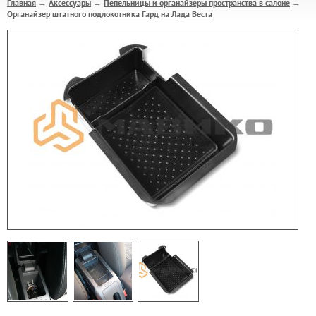
Главная
Аксессуары
Пепельницы и органайзеры пространства в салоне
→
→
→
Органайзер штатного подлокотника Гард на Лада Веста