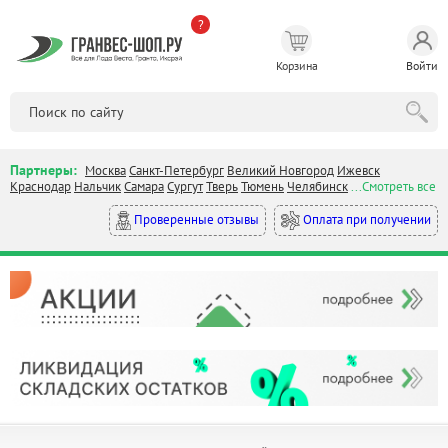
?
Корзина
Войти
Партнеры:
Москва
Санкт-Петербург
Великий Новгород
Ижевск
Краснодар
Нальчик
Самара
Сургут
Тверь
Тюмень
Челябинск
...Смотреть все
Оплата при получении
Проверенные отзывы