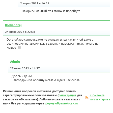
2 марта 2021 в 16:55
На оригинальный от АвтоВАЗа подойдет
Rodiandrej
24 июня 2022 в 22:08
Органайзер супер я даже не ожидал встал как влитой даже с
резиновыми вставками как в дверях и подстаканниках ничего не
мешает !!!
Admin
27 июня 2022 в 16:57
Добрый день!
Благодарим за обратную связь! Ждем Вас снова!
Размещение вопросов и отзывов доступно только
зарегестрированным пользователям (
регистрация
для
RSS-лента
заказов не обязательна). Либо вы можете связаться с
комментариев
нами
без регистрации через
форму обратной связи