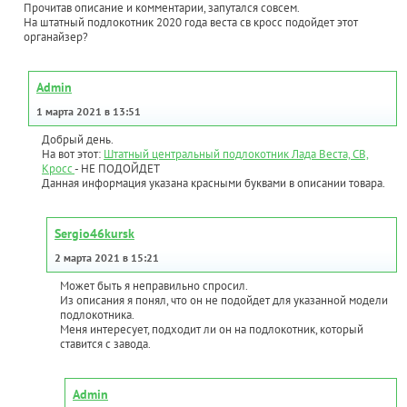
Прочитав описание и комментарии, запутался совсем.
На штатный подлокотник 2020 года веста св кросс подойдет этот
органайзер?
Admin
1 марта 2021 в 13:51
Добрый день.
На вот этот:
Штатный центральный подлокотник Лада Веста, СВ,
Кросс
- НЕ ПОДОЙДЕТ
Данная информация указана красными буквами в описании товара.
Sergio46kursk
2 марта 2021 в 15:21
Может быть я неправильно спросил.
Из описания я понял, что он не подойдет для указанной модели
подлокотника.
Меня интересует, подходит ли он на подлокотник, который
ставится с завода.
Admin