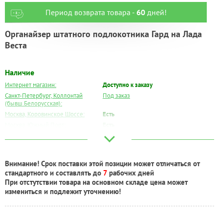
Период возврата товара -
60
дней!
Органайзер штатного подлокотника Гард на Лада
Веста
Наличие
Интернет магазин:
Доступно к заказу
Санкт-Петербург, Коллонтай
Под заказ
(бывш.Белорусская):
Москва, Коровинское Шоссе:
Есть
Москва, Южный Порт:
Есть
Великий Новгород:
Под заказ
Краснодар:
Под заказ
Нальчик:
Под заказ
Внимание! Срок поставки этой позиции может отличаться от
Самара:
Под заказ
стандартного и составлять до
7
рабочих дней
Тверь:
Под заказ
При отстутствии товара на основном складе цена может
Тюмень:
Под заказ
измениться и подлежит уточнению!
Челябинск:
Под заказ