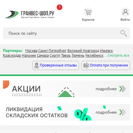
?
Корзина
Войти
Партнеры:
Москва
Санкт-Петербург
Великий Новгород
Ижевск
Краснодар
Нальчик
Самара
Сургут
Тверь
Тюмень
Челябинск
...Смотреть все
Оплата при получении
Проверенные отзывы