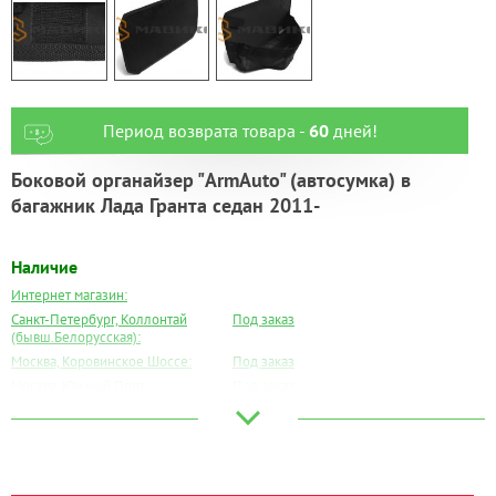
Период возврата товара -
60
дней!
Боковой органайзер "ArmAuto" (автосумка) в
багажник Лада Гранта седан 2011-
Наличие
Интернет магазин:
Санкт-Петербург, Коллонтай
Под заказ
(бывш.Белорусская):
Москва, Коровинское Шоссе:
Под заказ
Москва, Южный Порт:
Под заказ
Великий Новгород:
Под заказ
Краснодар:
Под заказ
Нальчик:
Под заказ
Самара:
Под заказ