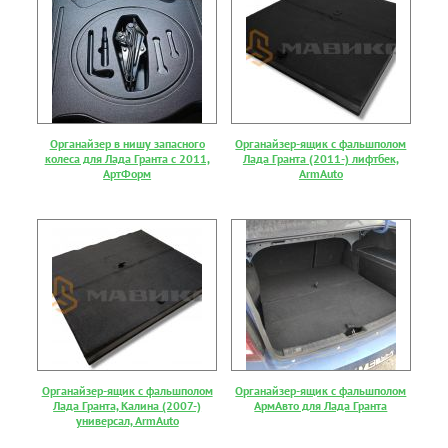
Органайзер в нишу запасного
Органайзер-ящик с фальшполом
колеса для Лада Гранта с 2011,
Лада Гранта (2011-) лифтбек,
АртФорм
ArmAuto
Органайзер-ящик с фальшполом
Органайзер-ящик с фальшполом
Лада Гранта, Калина (2007-)
АрмАвто для Лада Гранта
универсал, ArmAuto