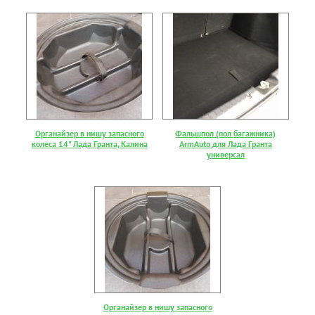
Органайзер в нишу запасного
Фальшпол (пол багажника)
колеса 14" Лада Гранта, Калина
ArmAuto для Лада Гранта
универсал
Органайзер в нишу запасного