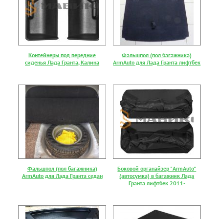
Контейнеры под передние
Фальшпол (пол багажника)
сиденья Лада Гранта, Калина
ArmAuto для Лада Гранта лифтбек
Фальшпол (пол багажника)
Боковой органайзер "ArmAuto"
ArmAuto для Лада Гранта седан
(автосумка) в багажник Лада
Гранта лифтбек 2011-