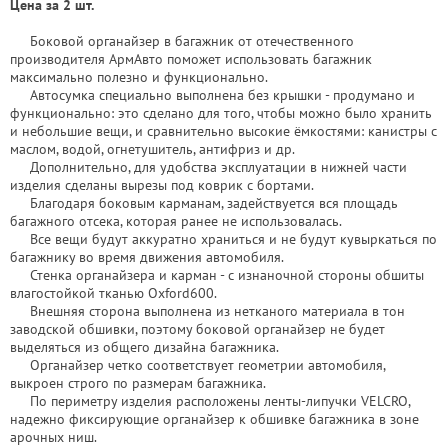
Цена за 2 шт.
Боковой органайзер в багажник от отечественного
производителя АрмАвто поможет использовать багажник
максимально полезно и функционально.
Автосумка специально выполнена без крышки - продумано и
функционально: это сделано для того, чтобы можно было хранить
и небольшие вещи, и сравнительно высокие ёмкостями: канистры с
маслом, водой, огнетушитель, антифриз и др.
Дополнительно, для удобства эксплуатации в нижней части
изделия сделаны вырезы под коврик с бортами.
Благодаря боковым карманам, задействуется вся площадь
багажного отсека, которая ранее не использовалась.
Все вещи будут аккуратно храниться и не будут кувыркаться по
багажнику во время движения автомобиля.
Стенка органайзера и карман - с изнаночной стороны обшиты
влагостойкой тканью Oxford600.
Внешняя сторона выполнена из нетканого материала в тон
заводской обшивки, поэтому боковой органайзер не будет
выделяться из общего дизайна багажника.
Органайзер четко соответствует геометрии автомобиля,
выкроен строго по размерам багажника.
По периметру изделия расположены ленты-липучки VELCRO,
надежно фиксирующие органайзер к обшивке багажника в зоне
арочных ниш.