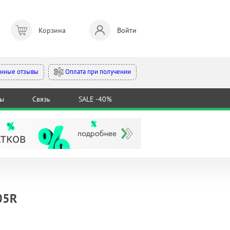
Корзина
Войти
Оплата при получении
нные отзывы
ты
Связь
SALE -40%
05R