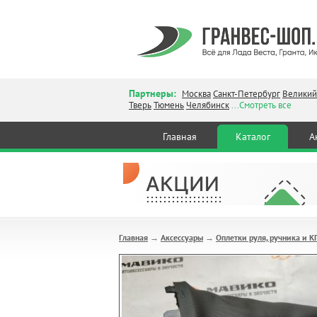
Партнеры:
Москва
Санкт-Петербург
Великий
Тверь
Тюмень
Челябинск
...Смотреть все
Главная
Каталог
А
Главная
Аксессуары
Оплетки руля, ручника и 
→
→