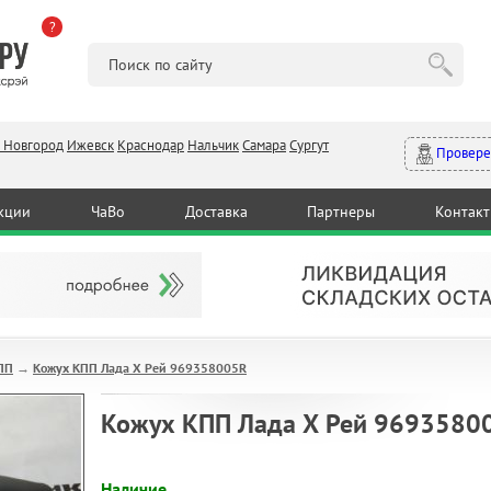
?
 Новгород
Ижевск
Краснодар
Нальчик
Самара
Сургут
Провере
кции
ЧаВо
Доставка
Партнеры
Контак
КПП
Кожух КПП Лада Х Рей 969358005R
→
Кожух КПП Лада Х Рей 9693580
Наличие