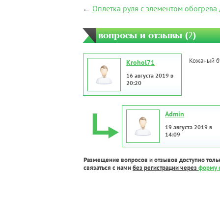
←
Оплетка руля с элементом обогрева 
вопросы и отзывы (
2
)
Кожаный бу
Krohol71
16 августа 2019 в
20:20
Admin
19 августа 2019 в
14:09
Размещение вопросов и отзывов доступно толь
связаться с нами
без регистрации через
форму 