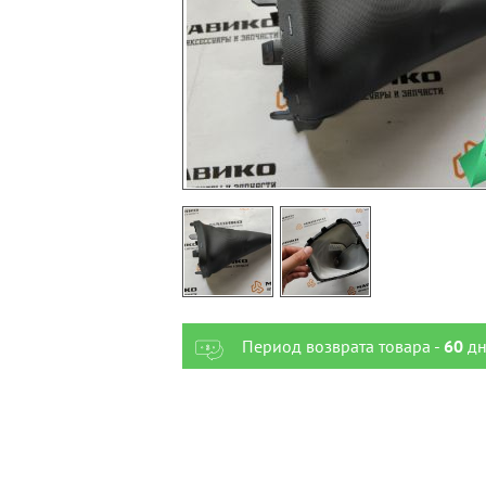
Период возврата товара -
60
дн