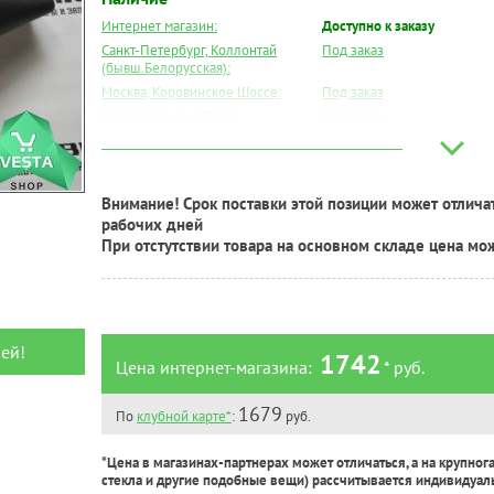
Интернет магазин:
Доступно к заказу
Санкт-Петербург, Коллонтай
Под заказ
(бывш.Белорусская):
Москва, Коровинское Шоссе:
Под заказ
Москва, Южный Порт:
Под заказ
Великий Новгород:
Под заказ
Краснодар:
Под заказ
Нальчик:
Под заказ
Внимание! Срок поставки этой позиции может отличат
Самара:
Под заказ
рабочих дней
Тверь:
Под заказ
При отстутствии товара на основном складе цена мо
Тюмень:
Под заказ
Челябинск:
Под заказ
ей!
1742
Цена интернет-магазина:
* руб.
1679
По
клубной карте*
:
руб.
*Цена в магазинах-партнерах может отличаться, а на крупног
стекла и другие подобные вещи) рассчитывается индивидуал