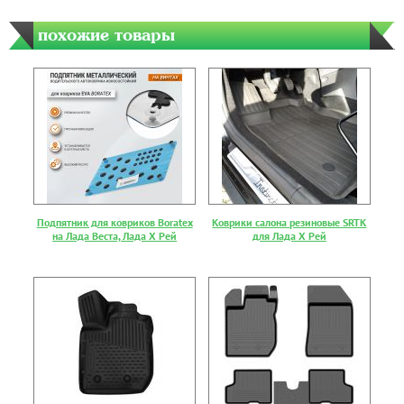
похожие товары
Подпятник для ковриков Boratex
Коврики салона резиновые SRTK
на Лада Веста, Лада Х Рей
для Лада Х Рей