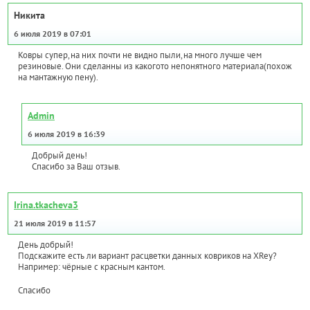
Никита
6 июля 2019 в 07:01
Ковры супер,на них почти не видно пыли,на много лучше чем
резиновые. Они сделанны из какогото непонятного материала(похож
на мантажную пену).
Admin
6 июля 2019 в 16:39
Добрый день!
Спасибо за Ваш отзыв.
Irina.tkacheva3
21 июля 2019 в 11:57
День добрый!
Подскажите есть ли вариант расцветки данных ковриков на XRey?
Например: чёрные с красным кантом.
Спасибо