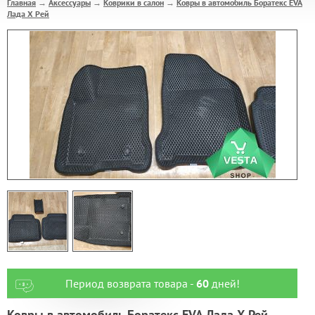
Главная
Аксессуары
Коврики в салон
Ковры в автомобиль Боратекс EVA
→
→
→
Лада Х Рей
Период возврата товара -
60
дней!
Ковры в автомобиль Боратекс EVA Лада Х Рей