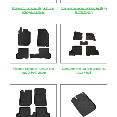
Коврик 3D в салон Лада Х Рей,
Ковры резиновые Rezkon на Лада
передний левый
Х Рей (Light)
Коврики салона литьевые для
Ковры Boratex 3д (ворсовые) на
Лада Х Рей, LECAR
лада х рей