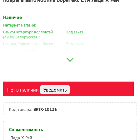
Наличие
Интернет магазин:
Санкт-Петербург, Коллонтай
Под заказ
(бывш.Белорусская):
Москва, Коровинское Шоссе:
Под заказ
Москва, Южный Порт:
Под заказ
Великий Новгород:
Под заказ
Краснодар:
Под заказ
Нальчик:
Под заказ
Самара:
Под заказ
Тверь:
Под заказ
Нет в наличии
Уведомить
Тюмень:
Под заказ
Челябинск:
Под заказ
Код товара:
BRTX-10126
Совместимость:
Лада Х Рей