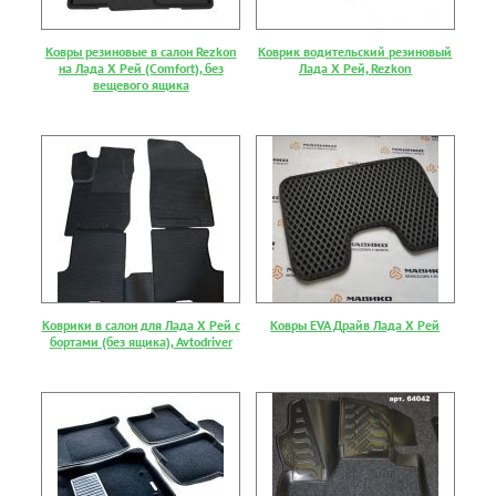
Ковры резиновые в салон Rezkon
Коврик водительский резиновый
на Лада Х Рей (Comfort), без
Лада Х Рей, Rezkon
вещевого ящика
Коврики в салон для Лада Х Рей с
Ковры EVA Драйв Лада Х Рей
бортами (без ящика), Avtodriver