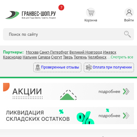
?
Корзина
Войти
Партнеры:
Москва
Санкт-Петербург
Великий Новгород
Ижевск
Краснодар
Нальчик
Самара
Сургут
Тверь
Тюмень
Челябинск
...Смотреть все
Оплата при получении
Проверенные отзывы