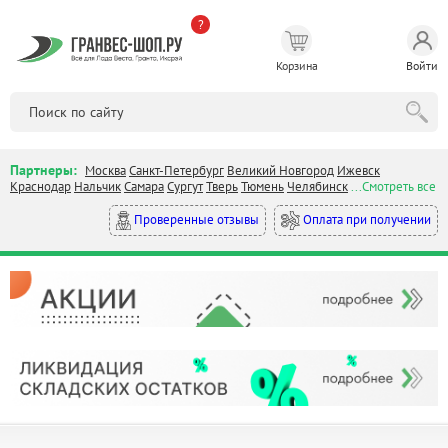
?
Корзина
Войти
Партнеры:
Москва
Санкт-Петербург
Великий Новгород
Ижевск
Краснодар
Нальчик
Самара
Сургут
Тверь
Тюмень
Челябинск
...Смотреть все
Оплата при получении
Проверенные отзывы