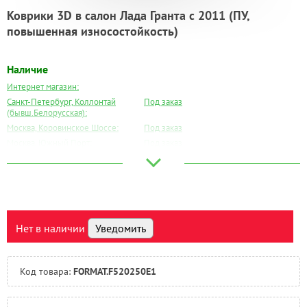
Коврики 3D в салон Лада Гранта с 2011 (ПУ,
повышенная износостойкость)
Наличие
Интернет магазин:
Санкт-Петербург, Коллонтай
Под заказ
(бывш.Белорусская):
Москва, Коровинское Шоссе:
Под заказ
Москва, Южный Порт:
Под заказ
Великий Новгород:
Под заказ
Краснодар:
Под заказ
Нальчик:
Под заказ
Самара:
Под заказ
Тверь:
Под заказ
Нет в наличии
Уведомить
Тюмень:
Под заказ
Челябинск:
Под заказ
Код товара:
FORMAT.F520250E1