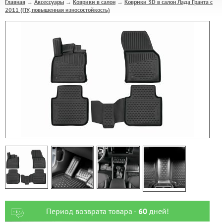
Главная
Аксессуары
Коврики в салон
Коврики 3D в салон Лада Гранта с
→
→
→
2011 (ПУ, повышенная износостойкость)
Период возврата товара -
60
дней!