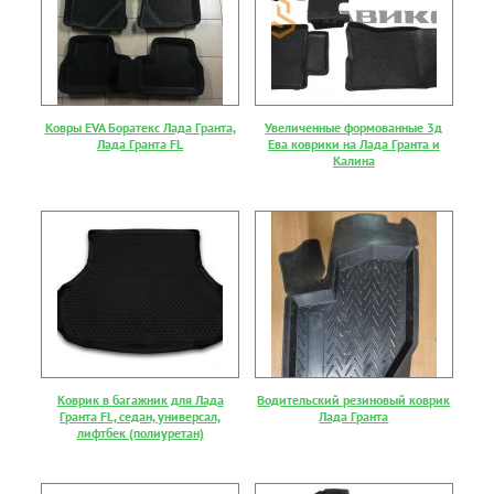
Ковры EVA Боратекс Лада Гранта,
Увеличенные формованные 3д
Лада Гранта FL
Ева коврики на Лада Гранта и
Калина
Коврик в багажник для Лада
Водительский резиновый коврик
Гранта FL, седан, универсал,
Лада Гранта
лифтбек (полиуретан)