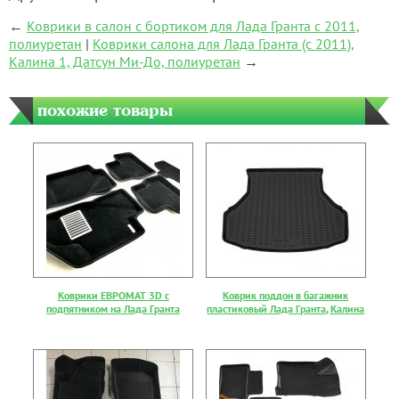
←
Коврики в салон с бортиком для Лада Гранта с 2011,
полиуретан
|
Коврики салона для Лада Гранта (с 2011),
Калина 1, Датсун Ми-До, полиуретан
→
похожие товары
Коврики ЕВРОМАТ 3D с
Коврик поддон в багажник
подпятником на Лада Гранта
пластиковый Лада Гранта, Калина