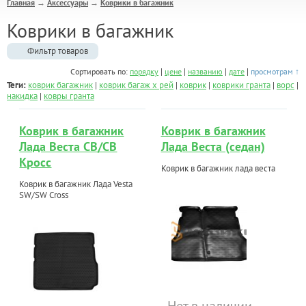
Главная
Аксессуары
Коврики в багажник
→
→
Коврики в багажник
Фильтр товаров
|
|
|
|
Сортировать по:
порядку
цене
названию
дате
просмотрам ↑
Теги:
коврик багажник
|
коврик багаж х рей
|
коврик
|
коврики гранта
|
ворс
|
накидка
|
ковры гранта
Коврик в багажник
Коврик в багажник
Лада Веста СВ/СВ
Лада Веста (седан)
Кросс
Коврик в багажник лада веста
Коврик в багажник Лада Vesta
SW/SW Cross