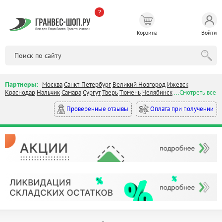
?
Корзина
Войти
Партнеры:
Москва
Санкт-Петербург
Великий Новгород
Ижевск
Краснодар
Нальчик
Самара
Сургут
Тверь
Тюмень
Челябинск
...Смотреть все
Оплата при получении
Проверенные отзывы