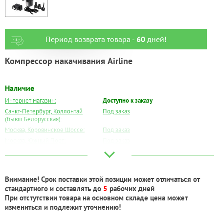
Период возврата товара -
60
дней!
Компрессор накачивания Airline
Наличие
Интернет магазин:
Доступно к заказу
Санкт-Петербург, Коллонтай
Под заказ
(бывш.Белорусская):
Москва, Коровинское Шоссе:
Под заказ
Москва, Южный Порт:
Под заказ
Великий Новгород:
Под заказ
Краснодар:
Под заказ
Нальчик:
Под заказ
Внимание! Срок поставки этой позиции может отличаться от
Самара:
Под заказ
стандартного и составлять до
5
рабочих дней
Тверь:
Под заказ
При отстутствии товара на основном складе цена может
Тюмень:
Под заказ
измениться и подлежит уточнению!
Челябинск:
Под заказ