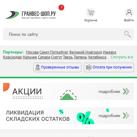
?
Корзина
Войти
Партнеры:
Москва
Санкт-Петербург
Великий Новгород
Ижевск
Краснодар
Нальчик
Самара
Сургут
Тверь
Тюмень
Челябинск
...Смотреть все
Оплата при получении
Проверенные отзывы