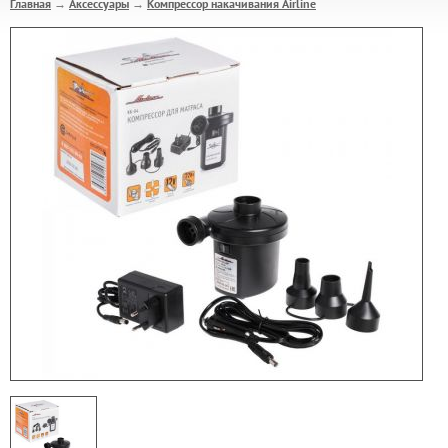
Главная
Аксессуары
Компрессор накачивания Airline
→
→