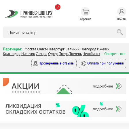
?
Корзина
Войти
Партнеры:
Москва
Санкт-Петербург
Великий Новгород
Ижевск
Краснодар
Нальчик
Самара
Сургут
Тверь
Тюмень
Челябинск
...Смотреть все
Оплата при получении
Проверенные отзывы