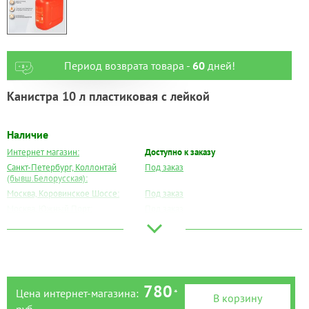
Период возврата товара -
60
дней!
Канистра 10 л пластиковая с лейкой
Наличие
Интернет магазин:
Доступно к заказу
Санкт-Петербург, Коллонтай
Под заказ
(бывш.Белорусская):
Москва, Коровинское Шоссе:
Под заказ
Москва, Южный Порт:
Под заказ
Великий Новгород:
Под заказ
Краснодар:
Под заказ
Нальчик:
Под заказ
Самара:
Под заказ
Тверь:
Под заказ
780
Цена интернет-магазина:
*
В корзину
Тюмень:
Под заказ
руб.