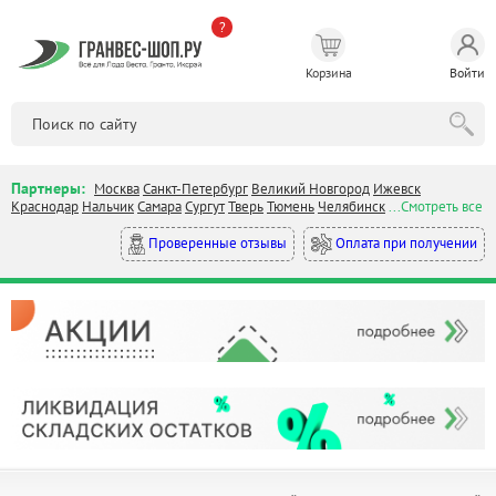
?
Корзина
Войти
Партнеры:
Москва
Санкт-Петербург
Великий Новгород
Ижевск
Краснодар
Нальчик
Самара
Сургут
Тверь
Тюмень
Челябинск
...Смотреть все
Оплата при получении
Проверенные отзывы