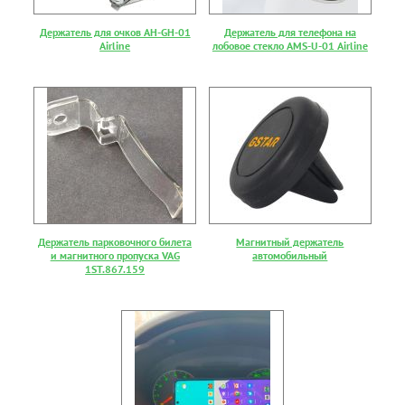
Держатель для очков AH-GH-01
Держатель для телефона на
Airline
лобовое стекло AMS-U-01 Airline
Держатель парковочного билета
Магнитный держатель
и магнитного пропуска VAG
автомобильный
1ST.867.159