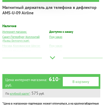
Магнитный держатель для телефона в дефлектор
AMS-U-09 Airline
Наличие
Интернет магазин:
Доступно к заказу
Санкт-Петербург, Коллонтай
Под заказ
(бывш.Белорусская):
Москва, Коровинское Шоссе:
Под заказ
Москва, Южный Порт:
Под заказ
Великий Новгород:
Под заказ
Краснодар:
Под заказ
Нальчик:
Под заказ
Самара:
Под заказ
Тверь:
Под заказ
610
Цена интернет-магазина:
*
В корзину
Тюмень:
Под заказ
руб.
Челябинск:
Под заказ
575
По
клубной карте*
:
руб.
*Цена в магазинах-партнерах может отличаться, а на крупногабаритные