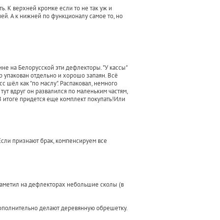
ть. К верхней кромке если то не так уж и
ей. А к нижней по функционалу самое то, но
ине на Белорусской эти дефлекторы. "У кассы"
р упакован отдельно и хорошо запаян. Всё
 шёл как "по маслу". Распаковал, немного
тут вдруг он развалился по маленьким частям,
. В итоге придется еще комплект покупать!Или
Если признают брак, компенсируем все
 заметил на дефлекторах небольшие сколы (в
 дополнительно делают деревянную обрешетку.