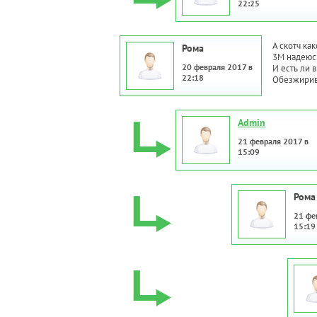
22:25
А скотч как
Рома
3М надеюс
20 февраля 2017 в
И есть ли 
22:18
Обезжирив
Admin
21 февраля 2017 в
15:09
Рома
21 фе
15:19