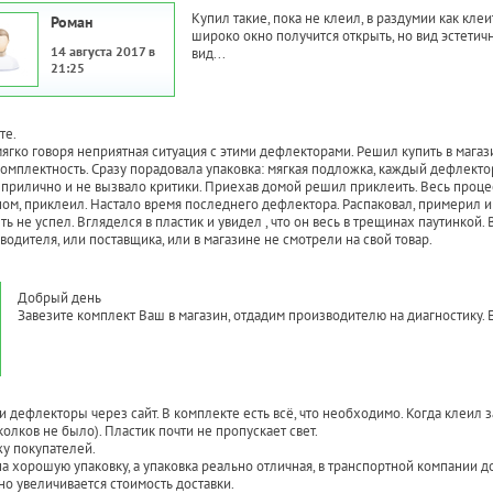
Купил такие, пока не клеил, в раздумии как клеи
Роман
широко окно получится открыть, но вид эстетичн
14 августа 2017 в
вид...
21:25
те.
ягко говоря неприятная ситуация с этими дефлекторами. Решил купить в магаз
омплектность. Сразу порадовала упаковка: мягкая подложка, каждый дефлекто
прилично и не вызвало критики. Приехав домой решил приклеить. Весь процесс
ом, приклеил. Настало время последнего дефлектора. Распаковал, примерил и 
ть не успел. Вгляделся в пластик и увидел , что он весь в трещинах паутинкой
водителя, или поставщика, или в магазине не смотрели на свой товар.
Добрый день
Завезите комплект Ваш в магазин, отдадим производителю на диагностику. 
и дефлекторы через сайт. В комплекте есть всё, что необходимо. Когда клеил
колков не было). Пластик почти не пропускает свет.
у покупателей.
а хорошую упаковку, а упаковка реально отличная, в транспортной компании
о увеличивается стоимость доставки.