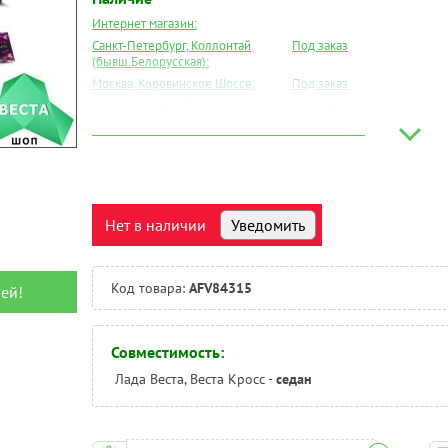
Интернет магазин:
Санкт-Петербург, Коллонтай
Под заказ
(бывш.Белорусская):
Москва, Коровинское Шоссе:
Под заказ
Москва, Южный Порт:
Под заказ
Великий Новгород:
Под заказ
Краснодар:
Под заказ
Нальчик:
Под заказ
Самара:
Под заказ
Тверь:
Под заказ
Нет в наличии
Уведомить
Тюмень:
Под заказ
Челябинск:
Под заказ
Код товара:
AFV84315
ей!
Совместимость:
Лада Веста, Веста Кросс -
седан