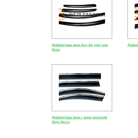
Дефлекторы окон Anv-Air для Lada
Дефле
Vesta
Дефлекторы окон с хром полоской
Лада Веста