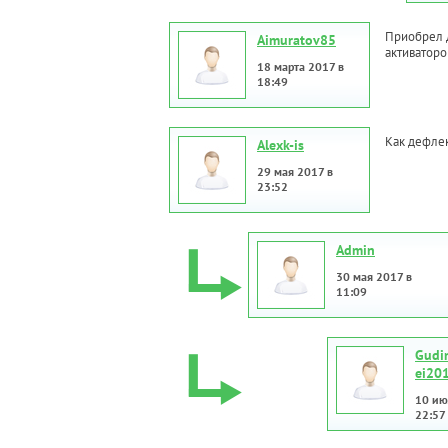
Приобрел Д
Aimuratov85
активаторо
18 марта 2017 в
18:49
Как дефлек
Alexk-is
29 мая 2017 в
23:52
Admin
30 мая 2017 в
11:09
Gudi
ei20
10 ию
22:57