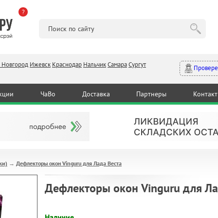
?
 Новгород
Ижевск
Краснодар
Нальчик
Самара
Сургут
Провере
кции
ЧаВо
Доставка
Партнеры
Контак
ки)
Дефлекторы окон Vinguru для Лада Веста
→
Дефлекторы окон Vinguru для Ла
Наличие