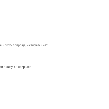
е и скотч попроще, и салфетки нет
сли я живу в Люберцах?