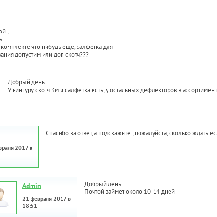
ой ,
ь
в комплекте что нибудь еще, салфетка для
ания допустим или доп скотч???
Добрый день
У вингуру скотч 3м и салфетка есть, у остальных дефлекторов в ассортимент
Спасибо за ответ, а подскажите , пожалуйста, сколько ждать е
враля 2017 в
Добрый день
Admin
Почтой займет около 10-14 дней
21 февраля 2017 в
18:51