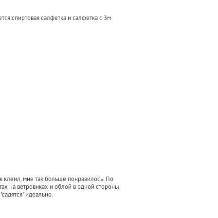
тся:спиртовая салфетка и салфетка с 3м
так клеил, мне так больше понравилось. По
стах на ветровиках и облой в одной стороны.
"садятся" идеально.