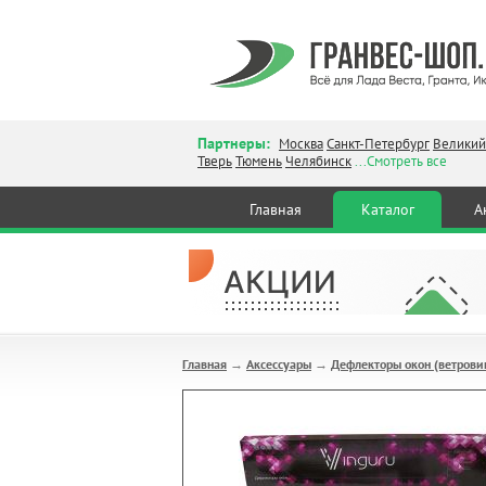
Партнеры:
Москва
Санкт-Петербург
Великий
Тверь
Тюмень
Челябинск
...Смотреть все
Главная
Каталог
А
Главная
Аксессуары
Дефлекторы окон (ветрови
→
→