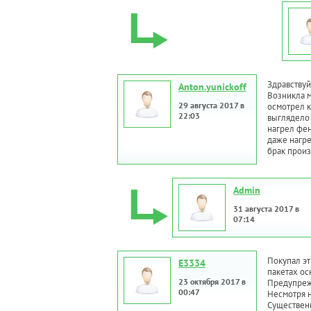
Здравствуй
Anton.yunickoff
Возникла м
29 августа 2017 в
осмотрел к
22:03
выглядело 
нагрел фен
даже нагре
брак произ
Admin
31 августа 2017 в
07:14
Покупал эт
E3334
пакетах ос
23 октября 2017 в
Предупреж
00:47
Несмотря н
Существенн