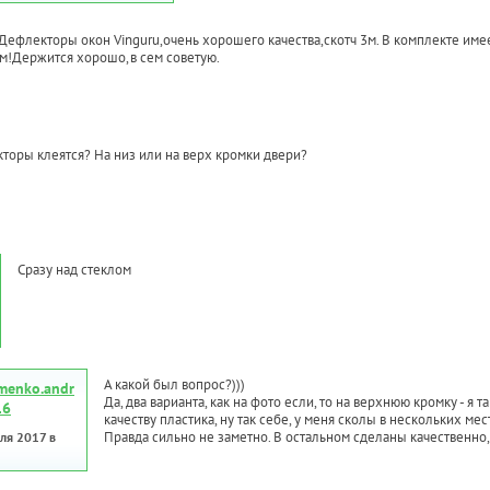
ефлекторы окон Vinguru,очень хорошего качества,скотч 3м. В комплекте имее
м!Держится хорошо,в сем советую.
торы клеятся? На низ или на верх кромки двери?
Сразу над стеклом
А какой был вопрос?)))
menko.andr
Да, два варианта, как на фото если, то на верхнюю кромку - я 
16
качеству пластика, ну так себе, у меня сколы в нескольких ме
Правда сильно не заметно. В остальном сделаны качественно, 
ля 2017 в