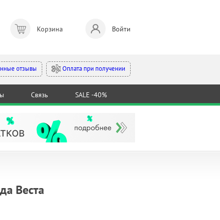
Корзина
Войти
Оплата при получении
нные отзывы
ты
Связь
SALE -40%
да Веста