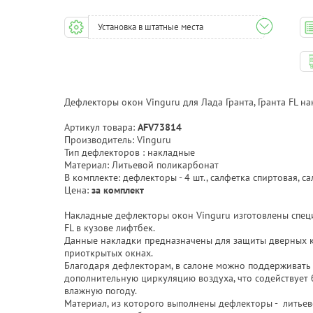
Установка в штатные места
Дефлекторы окон Vinguru для Лада Гранта, Гранта FL н
Артикул товара:
AFV73814
Производитель: Vinguru
Тип дефлекторов : накладные
Материал: Литьевой поликарбонат
В комплекте: дефлекторы - 4 шт., салфетка спиртовая, с
Цена:
за комплект
Накладные дефлекторы окон Vinguru изготовлены специ
FL в кузове лифтбек.
Данные накладки предназначены для защиты дверных к
приоткрытых окнах.
Благодаря дефлекторам, в салоне можно поддерживать
дополнительную циркуляцию воздуха, что содействует 
влажную погоду.
Материал, из которого выполнены дефлекторы - литьев