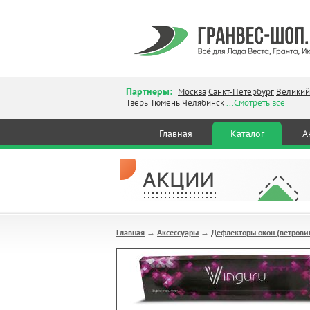
Партнеры:
Москва
Санкт-Петербург
Великий
Тверь
Тюмень
Челябинск
...Смотреть все
Главная
Каталог
А
Главная
Аксессуары
Дефлекторы окон (ветрови
→
→