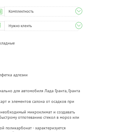
Комплектность
Нужно клеить
акладные
алфетка адгезии
ально для автомобиля Лада Гранта, Гранта
арт и элементов салона от осадков при
 необходимый микроклимат и создавать
быстрому отпотеванию стекол в мороз или
ой поликарбонат - характеризуется