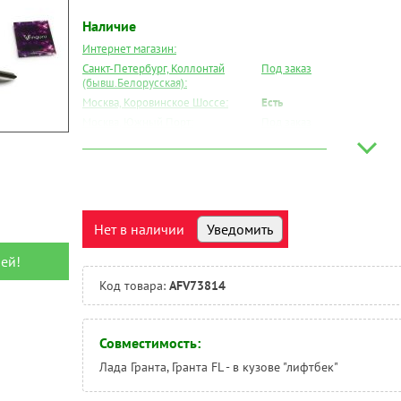
Наличие
Интернет магазин:
Санкт-Петербург, Коллонтай
Под заказ
(бывш.Белорусская):
Москва, Коровинское Шоссе:
Есть
Москва, Южный Порт:
Под заказ
Великий Новгород:
Под заказ
Краснодар:
Под заказ
Нальчик:
Под заказ
Самара:
Под заказ
Тверь:
Под заказ
Нет в наличии
Уведомить
Тюмень:
Есть
ей!
Челябинск:
Под заказ
Код товара:
AFV73814
Совместимость:
Лада Гранта, Гранта FL - в кузове "лифтбек"