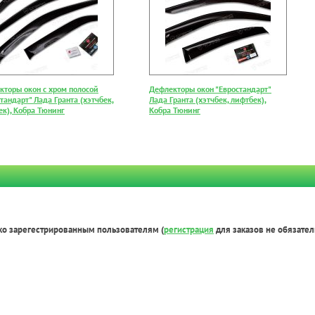
кторы окон с хром полосой
Дефлекторы окон "Евростандарт"
тандарт" Лада Гранта (хэтчбек,
Лада Гранта (хэтчбек, лифтбек),
ек), Кобра Тюнинг
Кобра Тюнинг
ко зарегестрированным пользователям (
регистрация
для заказов не обязател