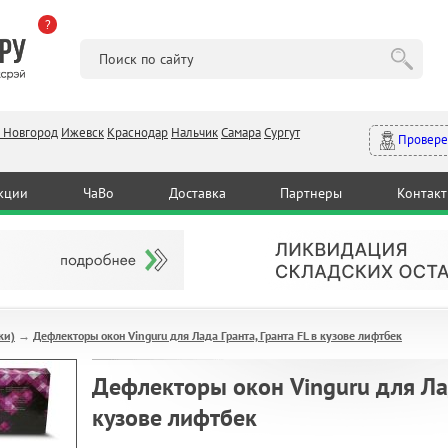
?
 Новгород
Ижевск
Краснодар
Нальчик
Самара
Сургут
Провере
кции
ЧаВо
Доставка
Партнеры
Контак
ки)
Дефлекторы окон Vinguru для Лада Гранта, Гранта FL в кузове лифтбек
→
Дефлекторы окон Vinguru для Лад
кузове лифтбек