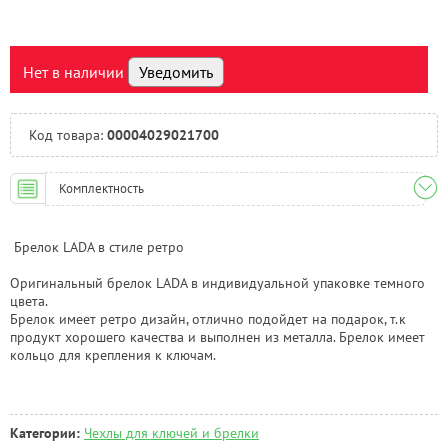
Нальчик:
Под заказ
Самара:
Есть
Тверь:
Под заказ
Нет в наличии
Уведомить
Тюмень:
Под заказ
Челябинск:
Под заказ
Код товара:
00004029021700
Комплектность
Брелок LADA в стиле ретро
Оригинальный брелок LADA в индивидуальной упаковке темного
цвета.
Брелок имеет ретро дизайн, отлично подойдет на подарок, т.к
продукт хорошего качества и выполнен из металла. Брелок имеет
кольцо для крепления к ключам.
Категории:
Чехлы для ключей и брелки