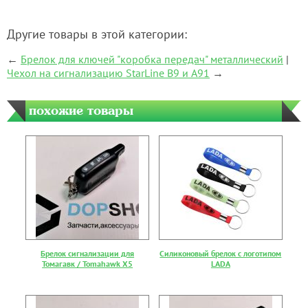
Другие товары в этой категории:
←
Брелок для ключей "коробка передач" металлический
|
Чехол на сигнализацию StarLine B9 и A91
→
похожие товары
Брелок сигнализации для
Силиконовый брелок с логотипом
Томагавк / Tomahawk X5
LADA