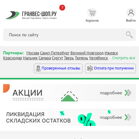
?
Корзина
Войти
Партнеры:
Москва
Санкт-Петербург
Великий Новгород
Ижевск
Краснодар
Нальчик
Самара
Сургут
Тверь
Тюмень
Челябинск
...Смотреть все
Оплата при получении
Проверенные отзывы