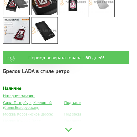
Период возврата товара -
60
дней!
Брелок LADA в стиле ретро
Наличие
Интернет магазин:
Санкт-Петербург, Коллонтай
Под заказ
(бывш.Белорусская):
Москва, Коровинское Шоссе:
Под заказ
Москва, Южный Порт:
Под заказ
Великий Новгород:
Под заказ
Краснодар:
Под заказ