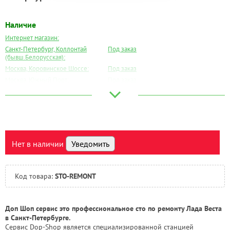
Наличие
Интернет магазин:
Санкт-Петербург, Коллонтай
Под заказ
(бывш.Белорусская):
Москва, Коровинское Шоссе:
Под заказ
Москва, Южный Порт:
Под заказ
Великий Новгород:
Под заказ
Краснодар:
Под заказ
Нальчик:
Под заказ
Самара:
Под заказ
Тверь:
Под заказ
Нет в наличии
Уведомить
Тюмень:
Под заказ
Челябинск:
Под заказ
Код товара:
STO-REMONT
Доп Шоп сервис это профессиональное сто по ремонту Лада Веста
в Санкт-Петербурге.
Сервис Dop-Shop является специализированной станцией