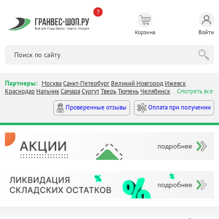
?
Корзина
Войти
Партнеры:
Москва
Санкт-Петербург
Великий Новгород
Ижевск
Краснодар
Нальчик
Самара
Сургут
Тверь
Тюмень
Челябинск
...Смотреть все
Оплата при получении
Проверенные отзывы