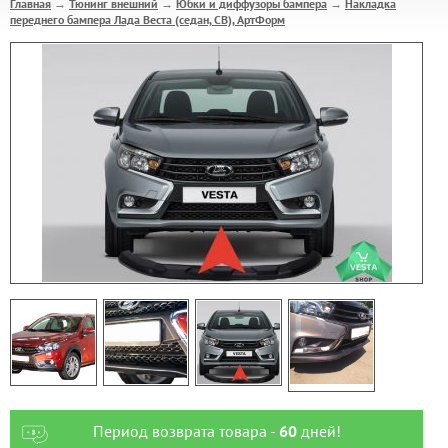
Главная
Тюнинг внешний
Юбки и диффузоры бампера
Накладка
→
→
→
переднего бампера Лада Веста (седан, СВ), АртФорм
Период возврата товара -
60
дней!