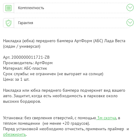
Комплектность
Гарантия
Накладка (юбка) переднего бампера АртФорм (АБС) Лада Веста
(седан / универсал)
Арт. 2000000011721-ZB
Производитель: АртФорм
Материал: АБС-пластик
Срок службы: не ограничен (не выгорает на солнце)
Цена: за 1 шт.
Накладка или юбка переднего бампера подчеркнет вид вашего
авто. Защитит, когда есть необходимость в парковке около
высоких бордюров.
Установка: без сверления отверстий, с помощью
3м скотча
, в
тёплом помещении (не менее +20 градусов).
Перед установкой необходимо отчистить, применить праймер и
обезжирить
.