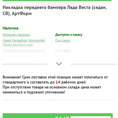
Накладка переднего бампера Лада Веста (седан,
СВ), АртФорм
Наличие
Интернет магазин:
Доступно к заказу
Санкт-Петербург, Коллонтай
Под заказ
(бывш.Белорусская):
Москва, Коровинское Шоссе:
Под заказ
Москва, Южный Порт:
Под заказ
Великий Новгород:
Под заказ
Краснодар:
Под заказ
Нальчик:
Под заказ
Внимание! Срок поставки этой позиции может отличаться от
Самара:
Под заказ
стандартного и составлять до
14
рабочих дней
Тверь:
Под заказ
При отстутствии товара на основном складе цена может
Тюмень:
Под заказ
измениться и подлежит уточнению!
Челябинск:
Под заказ