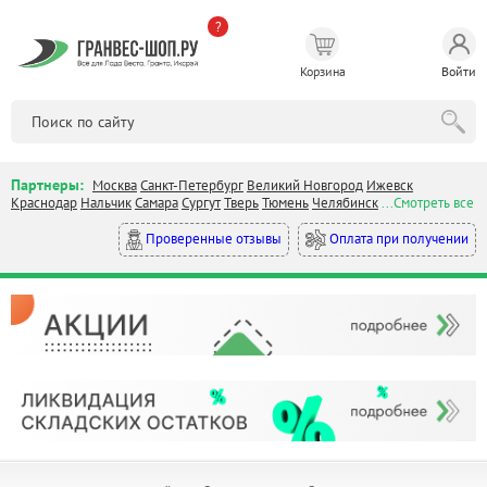
?
Корзина
Войти
Партнеры:
Москва
Санкт-Петербург
Великий Новгород
Ижевск
Краснодар
Нальчик
Самара
Сургут
Тверь
Тюмень
Челябинск
...Смотреть все
Оплата при получении
Проверенные отзывы