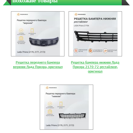
похожие товары
Решеткa переднего бaмперa
Решетка бампера нижняя Лада
верхняя Лада Приора, оригинал
Приора 2170-72 рестайлинг,
оригинал