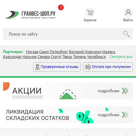
?
Корзина
Войти
Партнеры:
Москва
Санкт-Петербург
Великий Новгород
Ижевск
Краснодар
Нальчик
Самара
Сургут
Тверь
Тюмень
Челябинск
...Смотреть все
Оплата при получении
Проверенные отзывы