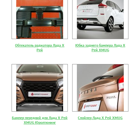
Обтекатель радиатора Лада Х
Юбка заднего бампера Лада Х
Рей
Рей XMUG
Бампер передний для Лада Х Рей
Спойлер Лада Х Рей XMUG
XMUG Юролтюнинг