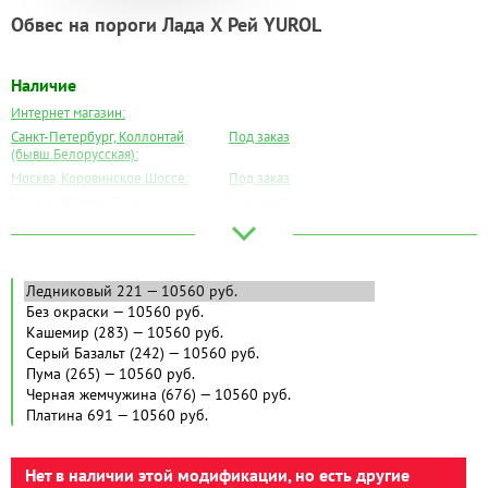
Обвес на пороги Лада Х Рей YUROL
Наличие
Интернет магазин:
Санкт-Петербург, Коллонтай
Под заказ
(бывш.Белорусская):
Москва, Коровинское Шоссе:
Под заказ
Москва, Южный Порт:
Под заказ
Великий Новгород:
Под заказ
Краснодар:
Под заказ
Нальчик:
Под заказ
Самара:
Под заказ
Тверь:
Под заказ
Тюмень:
Под заказ
Челябинск:
Под заказ
Нет в наличии этой модификации, но есть другие