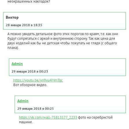
неокрашенных накладок?
Виктор
28 января 2018 в 18:35
А можно увидеть детальное фото этих порогов по краям, т.е. как они
будут сопрягаться с аркой и внутреннюю сторону. Так как цена для
двух изделий как бы не детская чтобы покупать не глядя (с общего
плана).
Admin
29 января 2018 в 00:23
https://youtu.be/yn9vu4MmTqc
Вот обзорное видео.
Admin
29 января 2018 в 00:25
https://vk.com/wall-75813577_2233
фото на серебристой
машине.