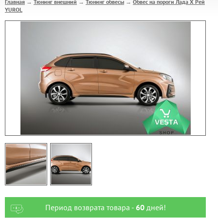
Главная
Тюнинг внешний
Тюнинг обвесы
Обвес на пороги Лада Х Рей
→
→
→
YUROL
Период возврата товара -
60
дней!