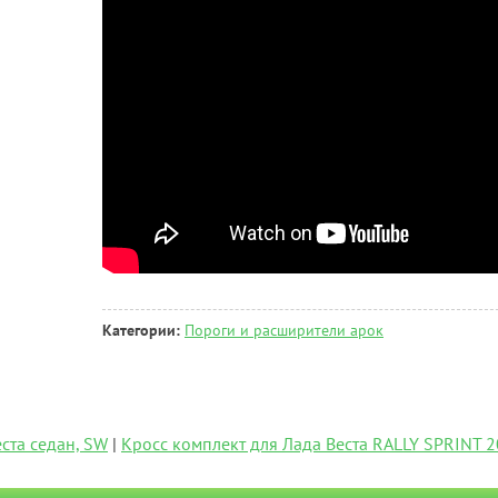
Категории:
Пороги и расширители арок
ста седан, SW
|
Кросс комплект для Лада Веста RALLY SPRINT