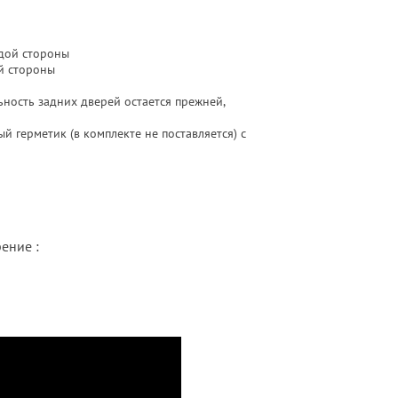
ждой стороны
й стороны
ность задних дверей остается прежней,
й герметик (в комплекте не поставляется) с
рение :