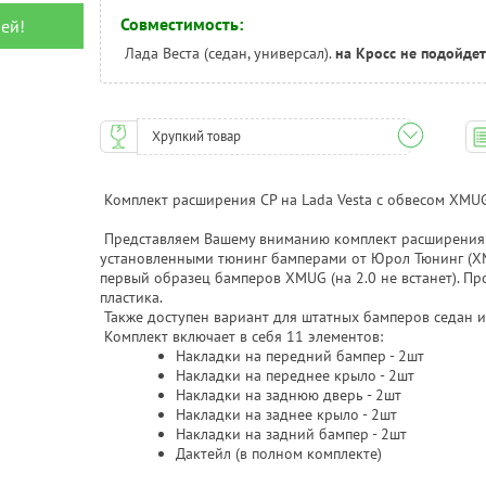
Совместимость:
ей!
Лада Веста (седан, универсал).
на Кросс не подойдет
Хрупкий товар
Комплект расширения CP на Lada Vesta с обвесом XMU
Представляем Вашему вниманию комплект расширения 
установленными тюнинг бамперами от Юрол Тюнинг (XM
первый образец бамперов XMUG (на 2.0 не встанет). Пр
пластика.
Также доступен вариант для штатных бамперов седан и
Комплект включает в себя 11 элементов:
Накладки на передний бампер - 2шт
Накладки на переднее крыло - 2шт
Накладки на заднюю дверь - 2шт
Накладки на заднее крыло - 2шт
Накладки на задний бампер - 2шт
Дактейл (в полном комплекте)