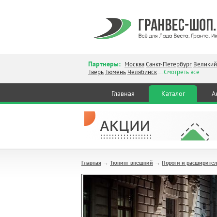
Партнеры:
Москва
Санкт-Петербург
Великий
Тверь
Тюмень
Челябинск
...Смотреть все
Главная
Каталог
А
Главная
Тюнинг внешний
Пороги и расширител
→
→