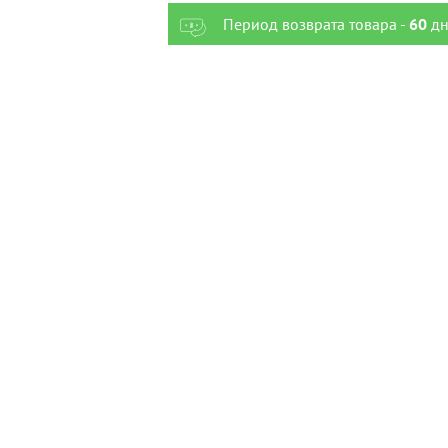
Период возврата товара -
60
дн