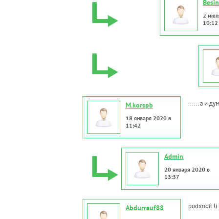
Besin
2 июл
10:12
......а и 
M.korspb
18 января 2020 в
11:42
Admin
20 января 2020 в
13:37
podxodit li
Abdurrauf88