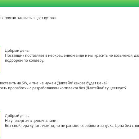
ек можно заказать в цвет кузова
Добрый день.
Поставщик поставляет в неокрашенном виде и мы красить не возьмемся, даж
подбором по коллеру.
поставить на SW, и мне не нужен "Дактейл" какова будет цена?
сть проработки с разработчиком комплекта без "Дактейла" существует?
Добрый день.
На универсал в целом встанет.
Без спойлера купить можно, но не раньше серийного запуска. Цена без спо