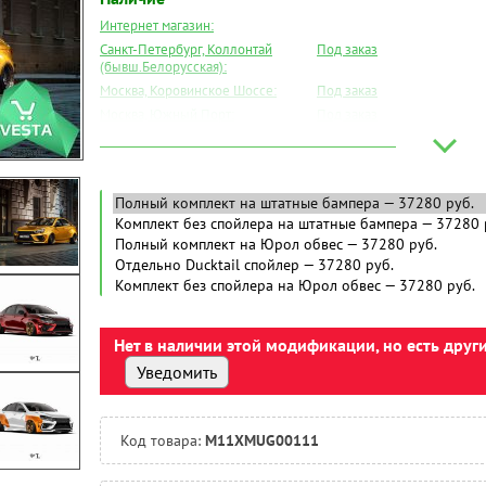
Интернет магазин:
Санкт-Петербург, Коллонтай
Под заказ
(бывш.Белорусская):
Москва, Коровинское Шоссе:
Под заказ
Москва, Южный Порт:
Под заказ
Великий Новгород:
Под заказ
Краснодар:
Под заказ
Нальчик:
Под заказ
Самара:
Под заказ
Тверь:
Под заказ
Тюмень:
Под заказ
Челябинск:
Под заказ
Нет в наличии этой модификации, но есть друг
Уведомить
Код товара:
M11XMUG00111