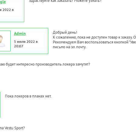
Здраствуйте как заказать? Можете узнать?
gle
я 2022 в
Добрый день!
Admin
К сожалению, пока не доступен товар к заказу. 
5 июля 2022 в
Рекомендуем Вам воспользоваться кнопкой "Увед
20:07
письмо на эл.почту.
думаю будет интересно производитель локера замутят?
Пока локеров в планах нет.
 na Vestu Sport?