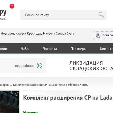
?
 Новгород
Ижевск
Краснодар
Нальчик
Самара
Сургут
Провере
кции
ЧаВо
Доставка
Партнеры
Контак
и арок
Комплект расширения CP на Lada Vesta с обвесом XMUG
→
Комплект расширения CP на Lada
Наличие