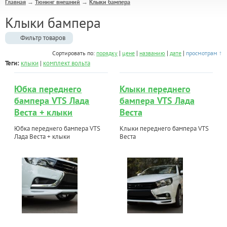
Главная
Тюнинг внешний
Клыки бампера
→
→
Клыки бампера
Фильтр товаров
|
|
|
|
Сортировать по:
порядку
цене
названию
дате
просмотрам ↑
Теги:
клыки
|
комплект вольта
Юбка переднего
Клыки переднего
бампера VTS Лада
бампера VTS Лада
Веста + клыки
Веста
Юбка переднего бампера VTS
Клыки переднего бампера VTS
Лада Веста + клыки
Веста