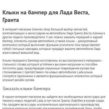
Клыки на бампер для Лада Веста,
Гранта
В интернет-магазине Granves-shop большой выбор запчастей,
комплектующих и аксессуаров на автомобили Лада Гранта, Веста, Калина и
другие модели производителя. У нас можно заказать передний и задний
бампер, элементы кузова автомобиля, а также клыки – декоративный
компонент, который выполняет функцию усилителя. Они представляют
собой стильные накладки, которые придадут вашему автомобилю Лада
агрессивный внешний вид.
Клыки переднего бампера изготовлены из высокопрочного материала –
стального сплава, который устойчив к высоким нагрузкам и способен
поглотить удар, предотвращая серьезные повреждения кузова при
столкновении с препятствием. На новых автомобилях Lada клыки
смотрятся гармонично и являются функциональным элементом, который
улучшит дизайн кузова.
Заказать клыки бампера
В нашем интернет-магазине вы найдете все необходимые аксессуары для
тюнинга новых моделей Lada, в том числе Гранты Лифтбек в кузове седан.
Мы продаем аксессуары исключительно оригинального производства,
которые идеально подходят для конкретных модификаций Лады. Чтобы