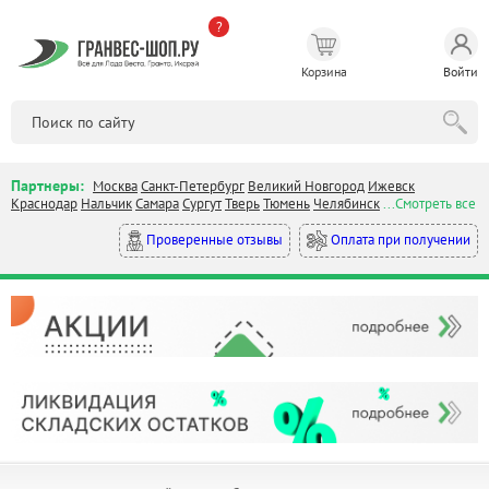
?
Корзина
Войти
Партнеры:
Москва
Санкт-Петербург
Великий Новгород
Ижевск
Краснодар
Нальчик
Самара
Сургут
Тверь
Тюмень
Челябинск
...Смотреть все
Оплата при получении
Проверенные отзывы