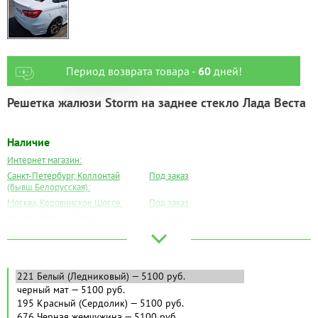
Период возврата товара -
60
дней!
Решетка жалюзи Storm на заднее стекло Лада Веста
Наличие
Интернет магазин:
Санкт-Петербург, Коллонтай
Под заказ
(бывш.Белорусская):
Москва, Коровинское Шоссе:
Под заказ
Москва, Южный Порт:
Под заказ
Великий Новгород:
Под заказ
Краснодар:
Под заказ
Нальчик:
Под заказ
Самара:
Под заказ
Тверь:
Под заказ
Тюмень:
Под заказ