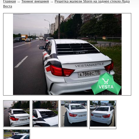
Главная
Тюнинг внешний
Решетка жалюзи Storm на заднее стекло Лада
→
→
Веста