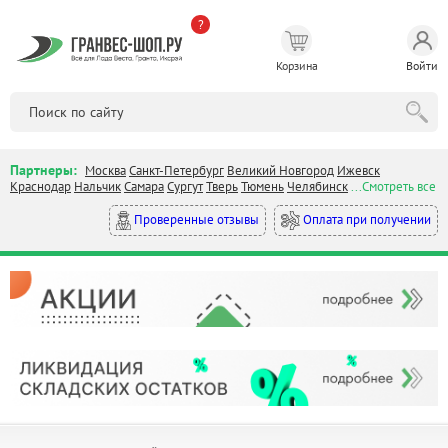
?
Корзина
Войти
Партнеры:
Москва
Санкт-Петербург
Великий Новгород
Ижевск
Краснодар
Нальчик
Самара
Сургут
Тверь
Тюмень
Челябинск
...Смотреть все
Оплата при получении
Проверенные отзывы