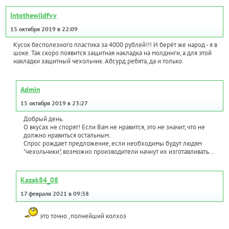
Intothewildfvv
15 октября 2019 в 22:09
Кусок бесполезного пластика за 4000 рублей!!! И берёт же народ - я в
шоке. Так скоро появится защитная накладка на молдинги, а для этой
накладки защитный чехольчик. Абсурд ребята, да и только.
Admin
15 октября 2019 в 23:27
Добрый день.
О вкусах не спорят! Если Вам не нравится, это не значит, что не
должно нравиться остальным.
Спрос рождает предложение, если необходимы будут людям
"чехольчики", возможно производители начнут их изготавливать...
Kazak84_08
17 февраля 2021 в 09:38
это точно ,полнейший колхоз