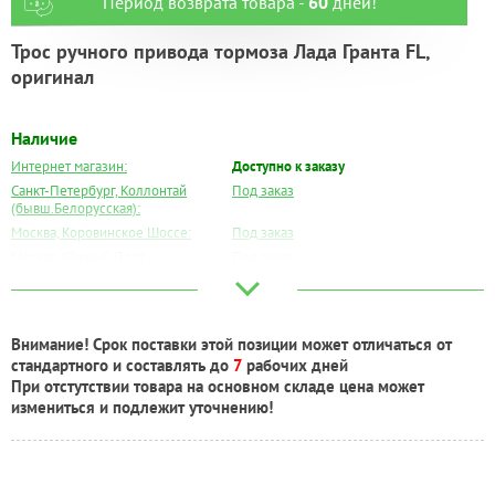
Период возврата товара -
60
дней!
Трос ручного привода тормоза Лада Гранта FL,
оригинал
Наличие
Интернет магазин:
Доступно к заказу
Санкт-Петербург, Коллонтай
Под заказ
(бывш.Белорусская):
Москва, Коровинское Шоссе:
Под заказ
Москва, Южный Порт:
Под заказ
Великий Новгород:
Под заказ
Краснодар:
Под заказ
Нальчик:
Под заказ
Внимание! Срок поставки этой позиции может отличаться от
Самара:
Под заказ
стандартного и составлять до
7
рабочих дней
Тверь:
Под заказ
При отстутствии товара на основном складе цена может
Тюмень:
Под заказ
измениться и подлежит уточнению!
Челябинск:
Под заказ