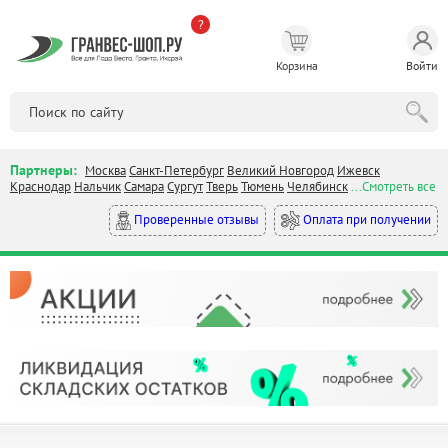
?
Корзина
Войти
Партнеры:
Москва
Санкт-Петербург
Великий Новгород
Ижевск
Краснодар
Нальчик
Самара
Сургут
Тверь
Тюмень
Челябинск
...Смотреть все
Оплата при получении
Проверенные отзывы