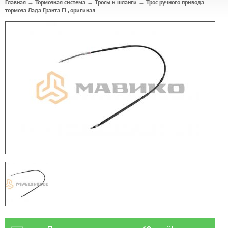
Главная
Тормозная система
Тросы и шланги
Трос ручного привода
→
→
→
тормоза Лада Гранта FL, оригинал