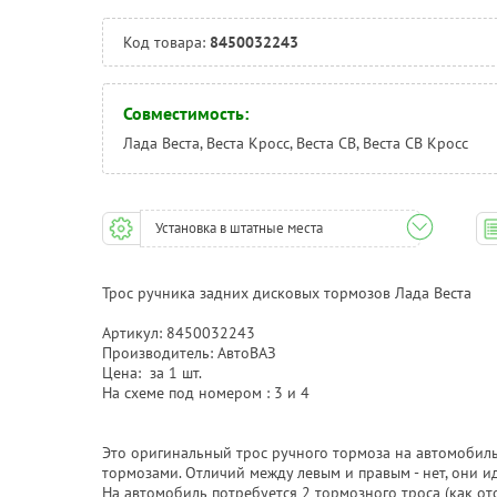
Код товара:
8450032243
Совместимость:
Лада Веста, Веста Кросс, Веста СВ, Веста СВ Кросс
Установка в штатные места
Трос ручника задних дисковых тормозов Лада Веста
Артикул: 8450032243
Производитель: АвтоВАЗ
Цена: за 1 шт.
На схеме под номером : 3 и 4
Это оригинальный трос ручного тормоза на автомобил
тормозами. Отличий между левым и правым - нет, они 
На автомобиль потребуется 2 тормозного троса (как от