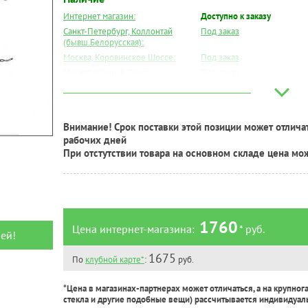
Интернет магазин:
Доступно к заказу
Санкт-Петербург, Коллонтай
Под заказ
(бывш.Белорусская):
Москва, Коровинское Шоссе:
Под заказ
Москва, Южный Порт:
Под заказ
Великий Новгород:
Под заказ
Краснодар:
Под заказ
Нальчик:
Есть
Внимание! Срок поставки этой позиции может отличат
Самара:
Под заказ
рабочих дней
Тверь:
Под заказ
При отстутствии товара на основном складе цена мо
Тюмень:
Есть
Челябинск:
Под заказ
1760
Цена интернет-магазина:
* руб.
ей!
1675
По
клубной карте*
:
руб.
*Цена в магазинах-партнерах может отличаться, а на крупног
стекла и другие подобные вещи) рассчитывается индивидуал