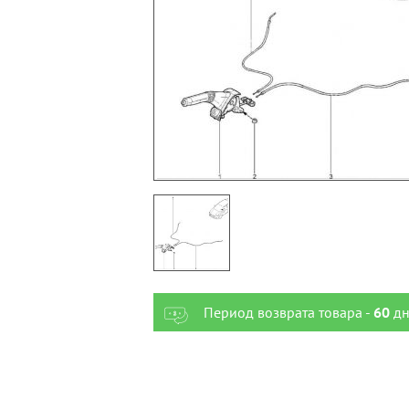
Период возврата товара -
60
дн