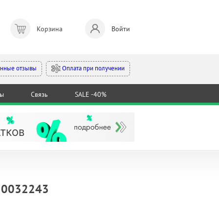
Корзина
Войти
Оплата при получении
нные отзывы
ты
Связь
SALE -40%
450032243