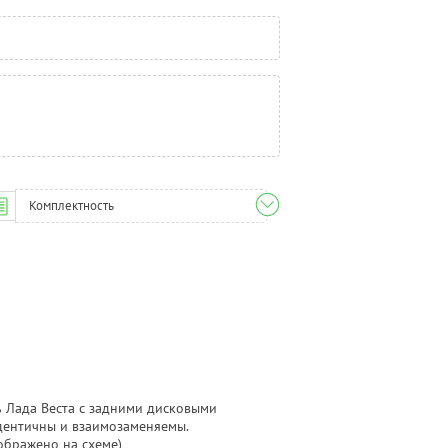
Комплектность
ь Лада Веста с задними дисковыми
идентичны и взаимозаменяемы.
ображено на схеме)