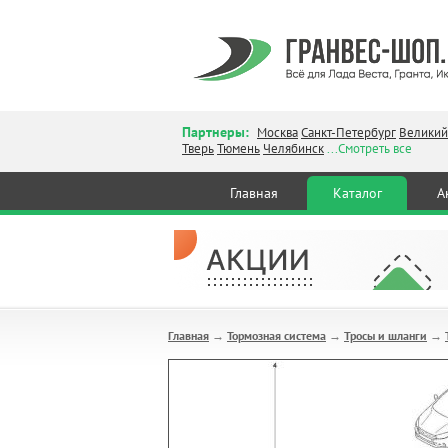
Партнеры:
Москва
Санкт-Петербург
Великий
Тверь
Тюмень
Челябинск
...Смотреть все
Главная
Каталог
А
Главная
Тормозная система
Тросы и шланги
→
→
→