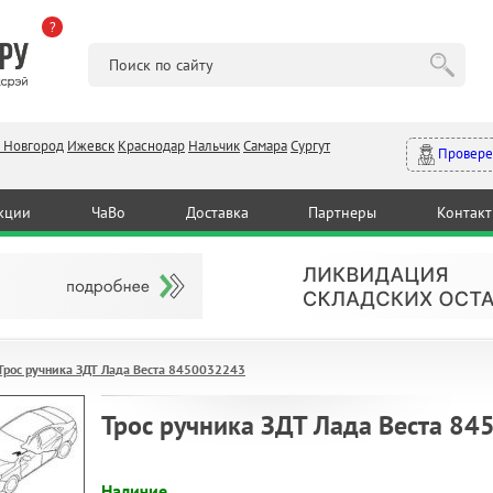
?
 Новгород
Ижевск
Краснодар
Нальчик
Самара
Сургут
Провере
кции
ЧаВо
Доставка
Партнеры
Контак
Трос ручника ЗДТ Лада Веста 8450032243
Трос ручника ЗДТ Лада Веста 8
Наличие