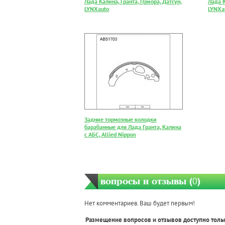
Лада Калина, Гранта, Приора, Датсун,
Лада К
LYNXauto
LYNXa
Задние тормозные колодки
барабанные для Лада Гранта, Калина
с АБС, Allied Nippon
вопросы и отзывы (
0
)
Нет комментариев. Ваш будет первым!
Размещение вопросов и отзывов доступно толь