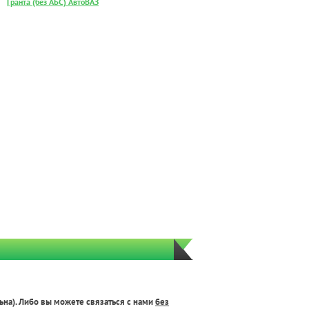
Гранта (без АБС) АвтоВАЗ
ьна). Либо вы можете связаться с нами
без