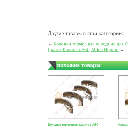
Другие товары в этой категории:
←
Колодки тормозные передние для Лад
Гранта, Калина с АБС, Allied Nippon
→
похожие товары
Колодки тормозные задние с АБС
Колод