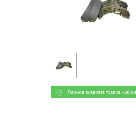
Период возврата товара -
60
дн