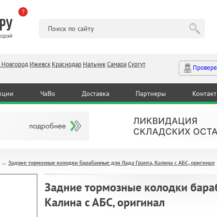
?
 Новгород
Ижевск
Краснодар
Нальчик
Самара
Сургут
Провере
кции
ЧаВо
Доставка
Партнеры
Контак
Задние тормозные колодки барабанные для Лада Гранта, Калина с АБС, оригинал
→
Задние тормозные колодки бараб
Калина с АБС, оригинал