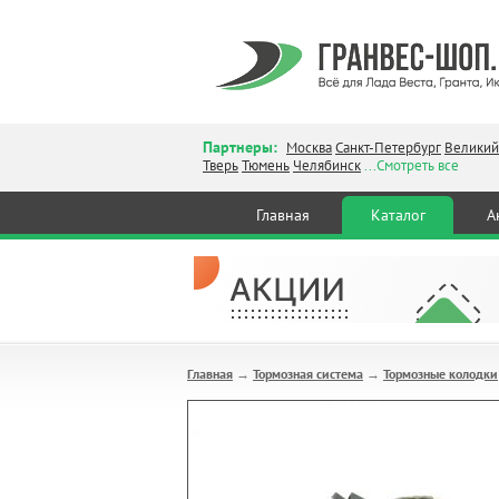
Партнеры:
Москва
Санкт-Петербург
Великий
Тверь
Тюмень
Челябинск
...Смотреть все
Главная
Каталог
А
Главная
Тормозная система
Тормозные колодки
→
→