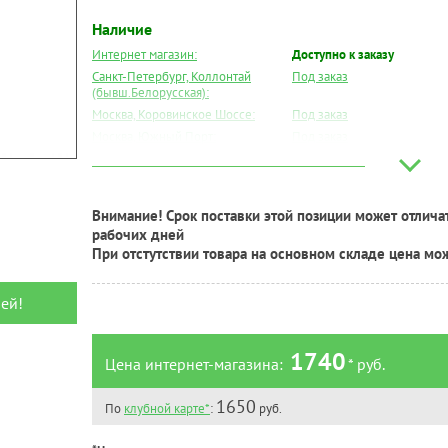
Наличие
Интернет магазин:
Доступно к заказу
Санкт-Петербург, Коллонтай
Под заказ
(бывш.Белорусская):
Москва, Коровинское Шоссе:
Под заказ
Москва, Южный Порт:
Под заказ
Великий Новгород:
Под заказ
Краснодар:
Под заказ
Нальчик:
Под заказ
Внимание! Срок поставки этой позиции может отличат
Самара:
Под заказ
рабочих дней
Тверь:
Под заказ
При отстутствии товара на основном складе цена мо
Тюмень:
Под заказ
Челябинск:
Под заказ
ей!
1740
Цена интернет-магазина:
* руб.
1650
По
клубной карте*
:
руб.