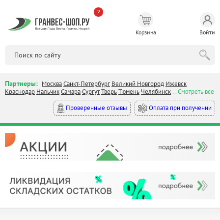
?
Корзина
Войти
Партнеры:
Москва
Санкт-Петербург
Великий Новгород
Ижевск
Краснодар
Нальчик
Самара
Сургут
Тверь
Тюмень
Челябинск
...Смотреть все
Оплата при получении
Проверенные отзывы