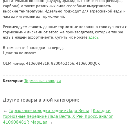
растительных волокон (каучук), арамидных комплексов (кевлара,
карбона), а также различных смол способных выдерживать
высокие температуры. Идеально подходит для агрессивной езды и
частых интенсивных торможений.
Рекомендуем ставить данные тормозные колодки в совокупности с
тормозными дисками от этого же производителя, которые так же
есть в нашем ассортименте. Купить их можете
здесь
.
В комплекте 4 колодки на перед.
Цена: за комплект.
OEM номер: 410608481R, 8200432336, 4106000Q0K
Категории:
Тормозные колодки
Другие товары в этой категории:
←
Тормозные колодки задние Лада Веста
|
Колодки
тормозные передние Лада Веста, Х Рей Кросс, аналог
410608481R Маршал
→