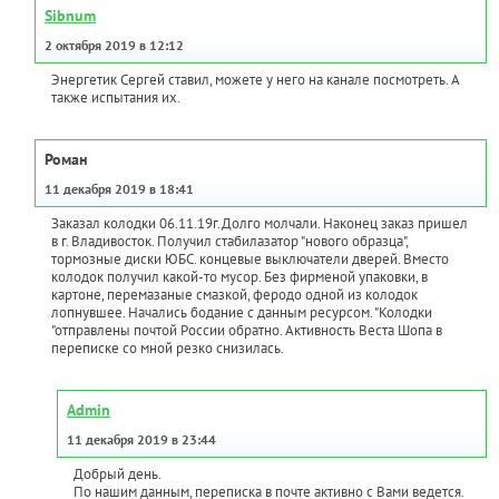
Sibnum
2 октября 2019 в 12:12
Энергетик Сергей ставил, можете у него на канале посмотреть. А
также испытания их.
Роман
11 декабря 2019 в 18:41
Заказал колодки 06.11.19г.Долго молчали. Наконец заказ пришел
в г. Владивосток. Получил стабилазатор "нового образца",
тормозные диски ЮБС. концевые выключатели дверей. Вместо
колодок получил какой-то мусор. Без фирменой упаковки, в
картоне, перемазаные смазкой, феродо одной из колодок
лопнувшее. Начались бодание с данным ресурсом. "Колодки
"отправлены почтой России обратно. Активность Веста Шопа в
переписке со мной резко снизилась.
Admin
11 декабря 2019 в 23:44
Добрый день.
По нашим данным, переписка в почте активно с Вами ведется.