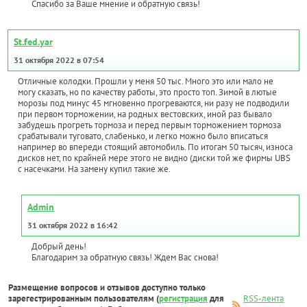
Спасибо за Ваше мнение и обратную связь!
St.fed.yar
31 октября 2022 в 07:54
Отличные колодки. Прошли у меня 50 тыс. Много это или мало не
могу сказать, но по качеству работы, это просто топ. Зимой в лютые
морозы под минус 45 мгновенно прогреваются, ни разу не подводили
при первом торможении, на родных вестовских, иной раз бывало
забудешь прогреть тормоза и перед первым торможением тормоза
срабатывали туговато, слабенько, и легко можно было вписаться
например во впереди стоящий автомобиль. По итогам 50 тысяч, износа
дисков нет, по крайней мере этого не видно (диски той же фирмы UBS
с насечками. На замену купил такие же.
Admin
31 октября 2022 в 16:42
Добрый день!
Благодарим за обратную связь! Ждем Вас снова!
Размещение вопросов и отзывов доступно только
зарегестрированным пользователям (
регистрация
для
RSS-лента