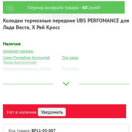
Период возврата товара -
60
дней!
Колодки тормозные передние UBS PERFOMANCE для
Лада Веста, Х Рей Кросс
Наличие
Интернет магазин:
Санкт-Петербург, Коллонтай
Под заказ
(бывш.Белорусская):
Москва, Коровинское Шоссе:
Под заказ
Москва, Южный Порт:
Под заказ
Великий Новгород:
Под заказ
Краснодар:
Под заказ
Нальчик:
Под заказ
Самара:
Под заказ
Тверь:
Под заказ
Нет в наличии
Уведомить
Тюмень:
Под заказ
Челябинск:
Под заказ
Код товара:
BP11-05-007