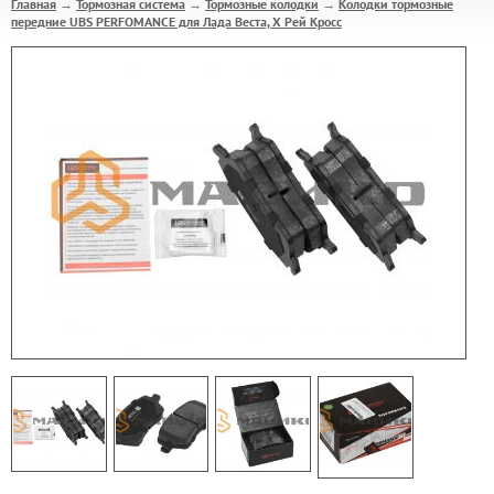
Главная
Тормозная система
Тормозные колодки
Колодки тормозные
→
→
→
передние UBS PERFOMANCE для Лада Веста, Х Рей Кросс