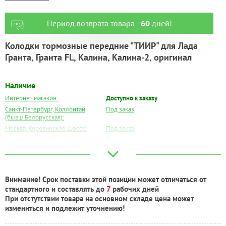
Период возврата товара -
60
дней!
Колодки тормозные передние "ТИИР" для Лада
Гранта, Гранта FL, Калина, Калина-2, оригинал
Наличие
Интернет магазин:
Доступно к заказу
Санкт-Петербург, Коллонтай
Под заказ
(бывш.Белорусская):
Москва, Коровинское Шоссе:
Под заказ
Москва, Южный Порт:
Под заказ
Великий Новгород:
Под заказ
Краснодар:
Под заказ
Нальчик:
Есть
Внимание! Срок поставки этой позиции может отличаться от
Самара:
Под заказ
стандартного и составлять до
7
рабочих дней
Тверь:
Под заказ
При отстутствии товара на основном складе цена может
Тюмень:
Под заказ
измениться и подлежит уточнению!
Челябинск:
Под заказ