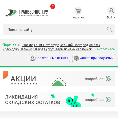
?
Корзина
Войти
Партнеры:
Москва
Санкт-Петербург
Великий Новгород
Ижевск
Краснодар
Нальчик
Самара
Сургут
Тверь
Тюмень
Челябинск
...Смотреть все
Оплата при получении
Проверенные отзывы