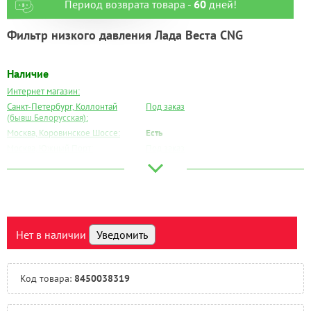
Период возврата товара -
60
дней!
Фильтр низкого давления Лада Веста CNG
Наличие
Интернет магазин:
Санкт-Петербург, Коллонтай
Под заказ
(бывш.Белорусская):
Москва, Коровинское Шоссе:
Есть
Москва, Южный Порт:
Под заказ
Великий Новгород:
Под заказ
Краснодар:
Под заказ
Нальчик:
Под заказ
Самара:
Под заказ
Тверь:
Под заказ
Нет в наличии
Уведомить
Тюмень:
Под заказ
Челябинск:
Под заказ
Код товара:
8450038319