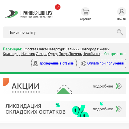
?
Корзина
Войти
Партнеры:
Москва
Санкт-Петербург
Великий Новгород
Ижевск
Краснодар
Нальчик
Самара
Сургут
Тверь
Тюмень
Челябинск
...Смотреть все
Оплата при получении
Проверенные отзывы