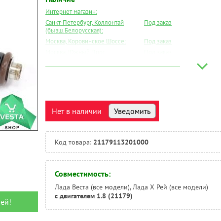
Интернет магазин:
Санкт-Петербург, Коллонтай
Под заказ
(бывш.Белорусская):
Москва, Коровинское Шоссе:
Под заказ
Москва, Южный Порт:
Под заказ
Великий Новгород:
Под заказ
Краснодар:
Есть
Нальчик:
Под заказ
Самара:
Под заказ
Тверь:
Под заказ
Нет в наличии
Уведомить
Тюмень:
Под заказ
Челябинск:
Под заказ
Код товара:
21179113201000
Совместимость:
Лада Веста (все модели), Лада Х Рей (все модели)
с двигателем 1.8 (21179)
ей!