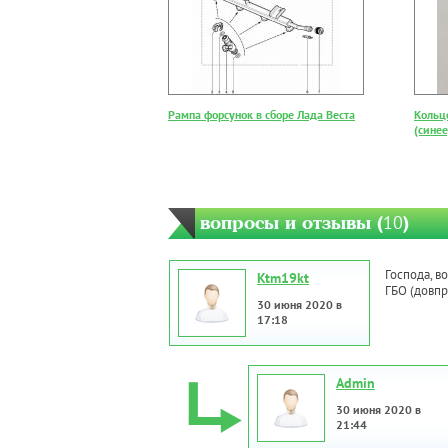
Рампа форсунок в сборе Лада Веста
Кольц
(сине
вопросы и отзывы (
10
)
Господа, в
Ktm19kt
ГБО (довпр
30 июня 2020 в
17:18
Admin
30 июня 2020 в
21:44