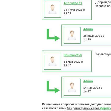
Добрый ден
Andrusho71
вариант по
25 июля 2021 в
19:57
Admin
26 июля 2021 в
11:29
Здравствуй
Shuman938
14 мая 2022 в
12:10
Admin
14 мая 2022 в
16:37
Размещение вопросов и отзывов доступно толь
связаться с нами
без регистрации через
форму 