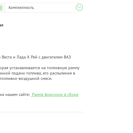
Комплектность
ал
Веста и Лада Х Рей с двигателем ВАЗ
торая устанавливается на топливную рампу
нной подачи топлива, его распыления в
 топливно-воздушной смеси.
на нашем сайте:
Рампа форсунок в сборе