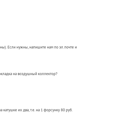
ы). Если нужны, напишите нам по эл.почте и
прокладка на воздушный коллектор?
 катушке их два, т.е. на 1 форсунку 80 руб.