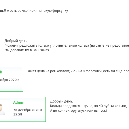
ь!! А есть ремкоплект на такую форсунку
Добрый день!
Можем предложить только уплотнительные кольца (на сайте не представлен
мы добавим их в Ваш заказ.
какая цена на ремкоплект, и он на 4 форсунки, есть ли еще 
ih
кабря 2020 в
Добрый день.
Admin
Кольца продаются штучно, по 40 руб за кольцо, на
28 декабря 2020 в
А по коллектору впуск или выпуск?
15:58