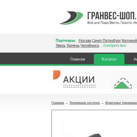
Партнеры:
Москва
Санкт-Петербург
Великий
Тверь
Тюмень
Челябинск
...Смотреть все
Главная
Каталог
А
Главная
Топливная система
Форсунка топливная
→
→