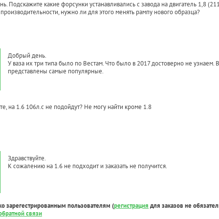
ь. Подскажите какие форсунки устанавливались с завода на двигатель 1,8 (211
 производительности, нужно ли для этого менять рампу нового образца?
Добрый день.
У ваза их три типа было по Вестам. Что было в 2017 достоверно не узнаем.
представлены самые популярные.
те, на 1.6 106л.с не подойдут? Не могу найти кроме 1.8
Здравствуйте.
К сожалению на 1.6 не подходит и заказать не получится.
ко зарегестрированным пользователям (
регистрация
для заказов не обязател
обратной связи