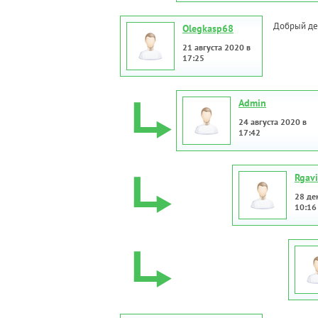
Добрый ден
Olegkasp68
21 августа 2020 в
17:25
Admin
24 августа 2020 в
17:42
Rgav
28 де
10:16