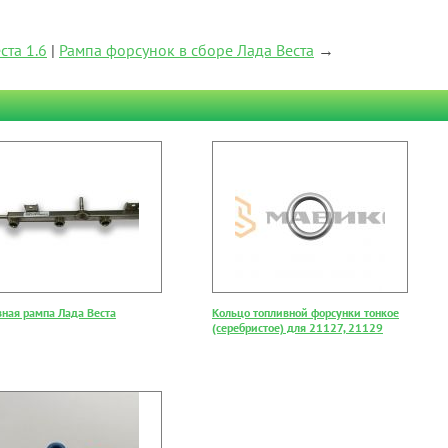
ста 1.6
|
Рампа форсунок в сборе Лада Веста
→
вная рампа Лада Веста
Кольцо топливной форсунки тонкое
(серебристое) для 21127, 21129