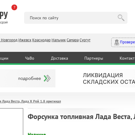
?
 Новгород
Ижевск
Краснодар
Нальчик
Самара
Сургут
Провере
кции
ЧаВо
Доставка
Партнеры
Контак
 Лада Веста, Лада Х Рей 1.8 оригинал
Форсунка топливная Лада Веста, 
Наличие