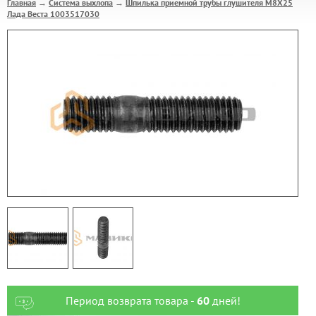
Главная
Система выхлопа
Шпилька приемной трубы глушителя М8Х25
→
→
Лада Веста 1003517030
Период возврата товара -
60
дней!