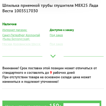
Шпилька приемной трубы глушителя М8Х25 Лада
Веста 1003517030
Наличие
Интернет магазин:
Доступно к заказу
Санкт-Петербург, Коллонтай
Под заказ
(бывш.Белорусская):
Москва, Коровинское Шоссе:
Под заказ
Москва, Южный Порт:
Под заказ
Великий Новгород:
Под заказ
Краснодар:
Под заказ
Нальчик:
Под заказ
Внимание! Срок поставки этой позиции может отличаться от
Самара:
Под заказ
стандартного и составлять до
9
рабочих дней
Тверь:
Под заказ
При отстутствии товара на основном складе цена может
Тюмень:
Под заказ
измениться и подлежит уточнению!
Челябинск:
Под заказ
150