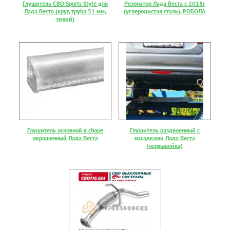
Глушитель CBD Sports Style для
Резонатор Лада Веста с 2018г
Лада Веста (круг, труба 51 мм,
(углеродистая сталь), РОБОЛА
тихий)
Глушитель основной в сборе
Глушитель раздвоенный с
окрашенный Лада Веста
насадками Лада Веста
(нержавейка)