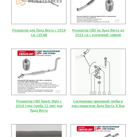
Резонатор для Лада Веста с 2018
Резонатор CBD на Лада Веста до
г.в., LECAR
2018 г.в с усиленной гофрой
Резонатор CBD Sports Style с
Соединение приемной трубы и
2018 года (труба 51 мм) для
доп.глушителя Лада Веста, X Ray
Лада Веста