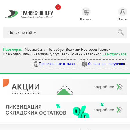
?
Корзина
Войти
Партнеры:
Москва
Санкт-Петербург
Великий Новгород
Ижевск
Краснодар
Нальчик
Самара
Сургут
Тверь
Тюмень
Челябинск
...Смотреть все
Оплата при получении
Проверенные отзывы