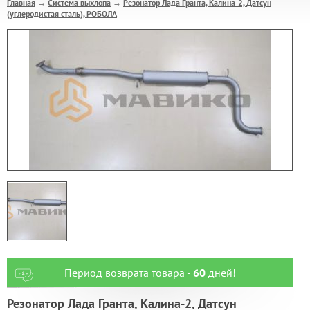
Главная
Система выхлопа
Резонатор Лада Гранта, Калина-2, Датсун
→
→
(углеродистая сталь), РОБОЛА
Период возврата товара -
60
дней!
Резонатор Лада Гранта, Калина-2, Датсун