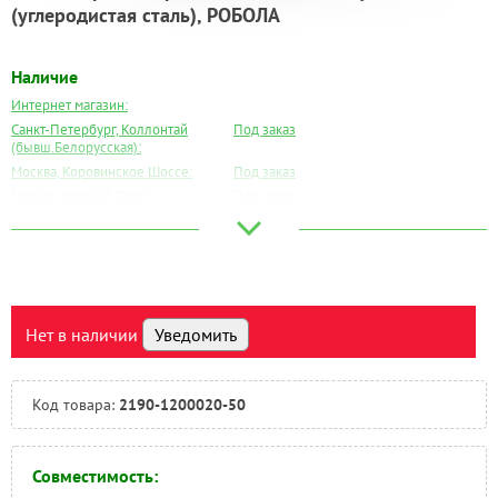
(углеродистая сталь), РОБОЛА
Наличие
Интернет магазин:
Санкт-Петербург, Коллонтай
Под заказ
(бывш.Белорусская):
Москва, Коровинское Шоссе:
Под заказ
Москва, Южный Порт:
Под заказ
Великий Новгород:
Под заказ
Краснодар:
Под заказ
Нальчик:
Под заказ
Самара:
Под заказ
Тверь:
Под заказ
Нет в наличии
Уведомить
Тюмень:
Под заказ
Челябинск:
Под заказ
Код товара:
2190-1200020-50
Совместимость: