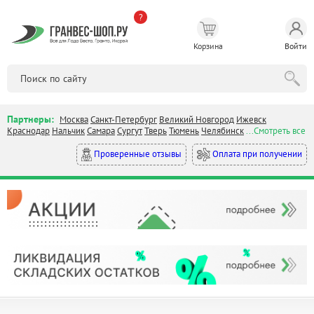
?
Корзина
Войти
Партнеры:
Москва
Санкт-Петербург
Великий Новгород
Ижевск
Краснодар
Нальчик
Самара
Сургут
Тверь
Тюмень
Челябинск
...Смотреть все
Оплата при получении
Проверенные отзывы