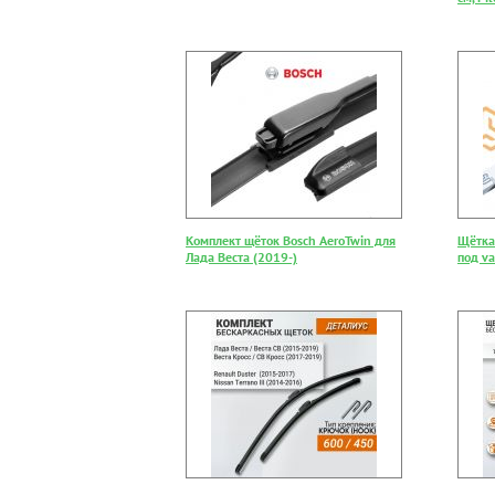
Комплект щёток Bosch AeroTwin для
Щётка
Лада Веста (2019-)
под va