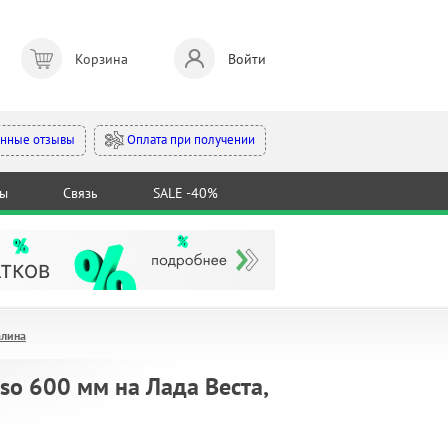
Корзина
Войти
Оплата при получении
нные отзывы
ты
Связь
SALE -40%
алина
so 600 мм на Лада Веста,