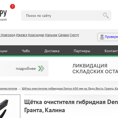
?
 Новгород
Ижевск
Краснодар
Нальчик
Самара
Сургут
Провере
кции
ЧаВо
Доставка
Партнеры
Контак
оочистителя
Щётка очистителя гибридная Denso 600 мм на Лада Веста, Гранта, К
→
Щётка очистителя гибридная Den
Гранта, Калина