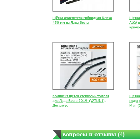
Щётка очистителя гибридная Denso
Щетка
450 мм на Лада Веста
ALCA д
крючо
Комплект щеток стеклоочистителя
Щетка
для Лада Веста 2019- (VATL5.1),
подогр
Деталиус
Man (
вопросы и отзывы (
4
)