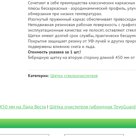
Сочетают в себе преимущества классических каркасных
плюсы бескаркасных - аэродинамический профиль, улу
обмерзания при низких температурах.
Изогнутый пружинный каркас обеспечивает превосходно
Неподвижная резиновая рабочая поверхность с графи
эксплуатационные качества: не полосят, оставляют стек
Щетки имеют долгий срок службы, практически бесшум
Покрытие защищает резину от УФ-лучей и других приро
подвержены влиянию снега и льда.
Стоимость указана за 1 шт.!
Гибридную щетку на вторую сторону длиной 450 мм от
Категории:
Щетки стеклоочистителя
450 мм на Лада Веста
|
Щётка очистителя гибридная ToyoGuard