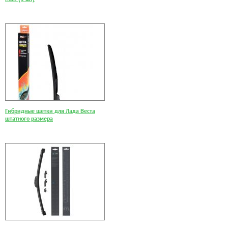
Гибридные щетки для Лада Веста
штатного размера