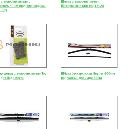
 стеклоочистителя с
Щетка стеклоочистителя
евом, 40 см (под крючок), Sal-
бескаркасная 600 мм, LECAR
1 шт)
ер щетки стеклоочистителя Top
Щётка бескаркасная Heyner 600мм
 для Лада Веста
под vatl5.1 для Лада Веста