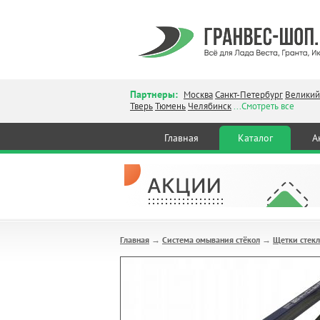
Партнеры:
Москва
Санкт-Петербург
Великий
Тверь
Тюмень
Челябинск
...Смотреть все
Главная
Каталог
А
Главная
Система омывания стёкол
Щетки стекл
→
→