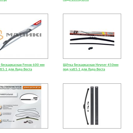
 бескаркасная Fenox 600 мм
Щётка бескаркасная Heyner 450мм
tl5.1 для Лада Веста
под vatl5.1 для Лада Веста