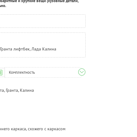
абаритные и хрупкие вещи (кузовные детали,
ьно.
, Гранта лифтбек, Лада Калина
Комплектность
а, Гранта, Калина
него каркаса, схожего с каркасом