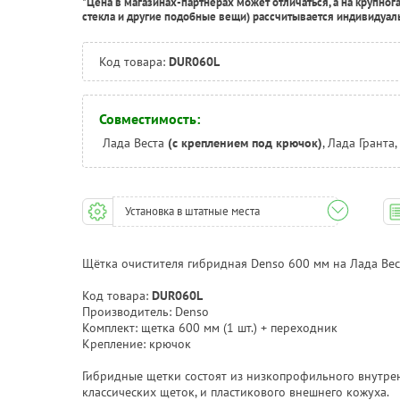
*Цена в магазинах-партнерах может отличаться, а на крупног
стекла и другие подобные вещи) рассчитывается индивидуал
Код товара:
DUR060L
Совместимость:
Лада Веста
(с креплением под крючок)
, Лада Гранта
Установка в штатные места
Щётка очистителя гибридная Denso 600 мм на Лада Вест
Код товара:
DUR060L
Производитель: Denso
Комплект: щетка 600 мм (1 шт.) + переходник
Крепление: крючок
Гибридные щетки состоят из низкопрофильного внутрен
классических щеток, и пластикового внешнего кожуха.