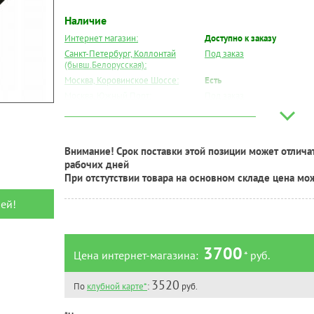
Наличие
Интернет магазин:
Доступно к заказу
Санкт-Петербург, Коллонтай
Под заказ
(бывш.Белорусская):
Москва, Коровинское Шоссе:
Есть
Москва, Южный Порт:
Под заказ
Великий Новгород:
Под заказ
Краснодар:
Под заказ
Нальчик:
Под заказ
Внимание! Срок поставки этой позиции может отличат
Самара:
Под заказ
рабочих дней
Тверь:
Под заказ
При отстутствии товара на основном складе цена мо
Тюмень:
Под заказ
ей!
Челябинск:
Под заказ
3700
Цена интернет-магазина:
* руб.
3520
По
клубной карте*
:
руб.