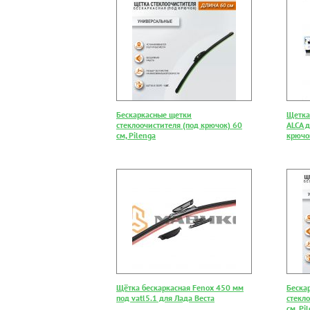
Бескаркасные щетки
Щетка
стеклоочистителя (под крючок) 60
ALCA д
см, Pilenga
крючо
Щётка бескаркасная Fenox 450 мм
Беска
под vatl5.1 для Лада Веста
стекл
см, Pi