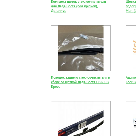
Комплект щеток стеклоочистителя
Щетка
для Лада Веста (под крючок),
подогр
Деталиус
Man (
Поводок заднего стеклоочистителя в
Адапт
сборе со щеткой Лада Веста СВ и СВ
Lock B
Кросс